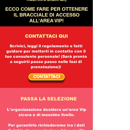
ECCO COME FARE PER OTTENERE
IL BRACCIALE DI ACCESSO
ALL'AREA VIP!
CONTATTACI QUI
Scrivici, leggi il regolamento e fatti
guidare per metterti in contatto con il
tuo consulente personale! (Sarà pronto
a seguirti passo passo nelle fasi di
prenotazione)!
CONTATTACI
PASSA LA SELEZIONE
L'organizzazione desidera un'area Vip
sicura e di massimo livello.
Per garantirlo richiederemo tra i dati