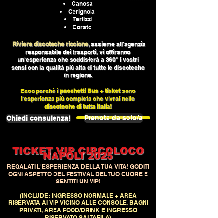
Canosa
Cerignola
Terlizzi
Corato
Riviera discoteche riccione
, assieme all'agenzia
responsabile dei trasporti, vi offiranno
un'esperien
za che soddisferà a 360° i vostri
sensi con la qualità più alta di tutte le discoteche
in regione.
Ecco perchè i
pacchetti Bus + ticket
sono
l'esperienza più completa che vivrai nelle
discoteche di tutta italia!
Prenota da solo/a
Chiedi consulenza!
TICKET VIP CIRCOLOCO
NAPOLI 2025
REGALATI L'ESPERIENZA DELLA TUA VITA! GODITI
OGNI ASPETTO DEL FESTIVAL DEL TUO CUORE E
SENTITI UN VIP!
(INCLUDE: INGRESSO NORMALE + AREA
RISERVATA AI VIP VICINO ALLE CONSOLE, BAGNI
PRIVATI, AREA FOOD/DRINK E INGRESSO
RISERVATO SALTAFILA)