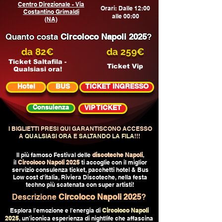
Centro Direzionale - Via
Orari: Dalle 12:00
Costantino Grimaldi
alle 00:00
(NA)
Quanto costa
Circoloco Napoli 2025
?
da 82€
da 259€
Ticket Saltafila -
Ticket Vip
Qualsiasi ora!
Hotel
BUS
TICKET INGRESSO
Consulenza
VIP TICKET
I BIGLIETTI PRESI QUI GARANTISCONO ACCESSO
A
QUALSIASI ORA
E
SALTANDO LA FILA
!!!
Il più famoso Festival delle
discoteche Napoli
,
il
Circoloco Napoli 2025
ti accoglie con il miglior
servizio consulenza ticket, pacchetti hotel & Bus
Low cost d'italia, Riviera Discoteche, nella festa
techno più scatenata con super artisti!
Descrizione
Circoloco Napoli 2025
?
Esplora l'emozione e l'energia di
Circoloco Napoli
2025
, un'iconica esperienza di nightlife che affascina