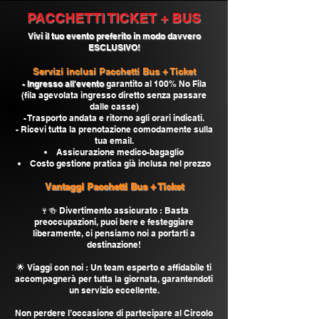
PACCHETTI TICKET + BUS
Vivi il tuo evento preferito
in modo davvero
ESCLUSIVO!
Servizi inclusi Pacchetti Bus + Ticket
- Ingresso all'evento
garantito al 100% No Fila
(fila agevolata ingresso diretto senza passare
dalle casse)
- Trasporto andata e ritorno agli orari indicati.
- Ricevi tutta la prenotazione comodamente sulla
tua email.
Assicurazione medico-bagaglio
Costo gestione pratica già inclusa nel prezzo
Vantaggi Pacchetti Bus +
Ticket
🍷🍻 Divertimento assicurato : Basta
preoccupazioni, puoi bere e festeggiare
liberamente, ci pensiamo noi a portarti a
destinazione!
🌟 Viaggi con noi : Un team esperto e affidabile ti
accompagnerà per tutta la giornata, garantendoti
un servizio eccellente.
Non perdere l’occasione di partecipare al Circolo