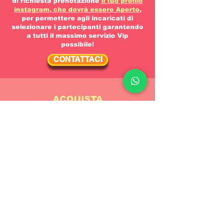
di richiesta prenotazione
il tuo profilo
instagram, che dovrà essere Aperto
,
per permettere agli incaricati di
selezionare i partecipanti garantendo
a tutti il massimo servizio Vip
possibile!
CONTATTACI
ACQUISTA
Al superamento della selezione il
consulente ti informerà dell'esito
positivo e ti guiderà nella fase di
acquisto del Ticket.
Ad acquisto effettuato
l'organizzazione elaborerà il
pagamento entro una settimana.
Ad elaborazione completata riceverai
una mail di conferma dall'agenzia
responsabile!