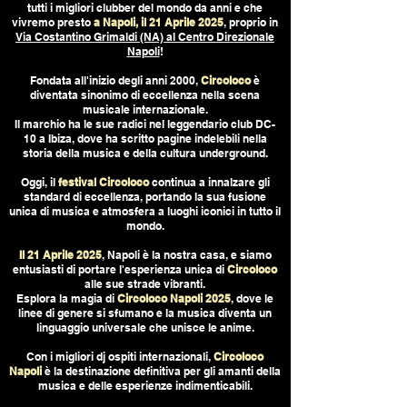
tutti i migliori clubber del mondo da anni e che
vivremo presto
a Napoli, il 21 Aprile 2025
, proprio in
Via Costantino Grimaldi (NA) al Centro Direzionale
Napoli
!
Fondata all'inizio degli anni 2000,
Circoloco
è
diventata sinonimo di eccellenza nella scena
musicale internazionale.
Il marchio ha le sue radici nel leggendario club DC-
10 a Ibiza, dove ha scritto pagine indelebili nella
storia della musica e della cultura underground.
Oggi, il
festival Circoloco
continua a innalzare gli
standard di eccellenza, portando la sua fusione
unica di musica e atmosfera a luoghi iconici in tutto il
mondo.
Il 21 Aprile 2025
, Napoli è la nostra casa, e siamo
entusiasti di portare l'esperienza unica di
Circoloco
alle sue strade vibranti.
Esplora la magia di
Circoloco Napoli 2025
, dove le
linee di genere si sfumano e la musica diventa un
linguaggio universale che unisce le anime.
Con i migliori dj ospiti internazionali,
Circoloco
Napoli
è la destinazione definitiva per gli amanti della
musica e delle esperienze indimenticabili.