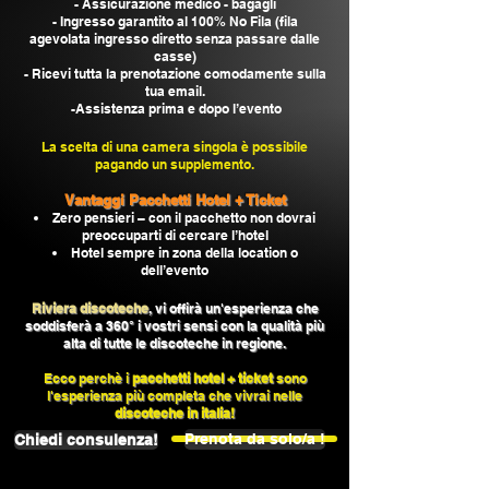
- Assicurazione medico - bagagli
-
Ingresso garantito al 100% No Fila (fila
agevolata ingresso diretto senza passare dalle
casse)
- Ricevi tutta la prenotazione comodamente sulla
tua email.
-Assistenza prima e dopo l’evento
La scelta di una camera singola è possibile
pagando un supplemento
.
Vantaggi Pacchetti Hotel + Ticket
Zero pensieri – con il pacchetto non dovrai
preoccuparti di cercare l’hotel
Hotel sempre in zona della location o
dell’evento
Riviera discoteche
, vi offirà un'esperienza che
soddisferà a 360° i vostri sensi con la qualità più
alta di tutte le discoteche in regione.
Ecco perchè i
pacchetti hotel + ticket
sono
l'esperienza più completa che vivrai nelle
discoteche in italia!
Prenota da solo/a !
Chiedi consulenza!