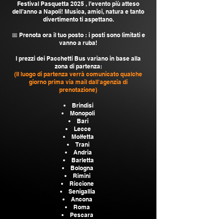
Festival Pasquetta 2025 , l’evento più atteso
dell’anno a Napoli! Musica, amici, natura e tanto
divertimento ti aspettano.
📅 Prenota ora il tuo posto : i posti sono limitati e
vanno a ruba!
I prezzi dei Pacchetti Bus variano in base alla
zona di partenza:
(Il luogo di partenza verrà comunicato qualche
giorno prima via mail dall'agenzia di
prenotazione)
Brindisi
Monopoli
Bari
Lecce
Molfetta
Trani
Andria
Barletta
Bologna
Rimini
Riccione
Senigallia
Ancona
Roma
Pescara