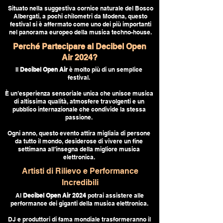
Situato nella suggestiva cornice naturale del Bosco
Albergati, a pochi chilometri da Modena, questo
festival si è affermato come uno dei più importanti
nel panorama europeo della musica techno-house.
Perché Partecipare al Decibel Open
Air 2024?
Il
Decibel Open Air
è molto più di un semplice
festival.
È un’esperienza sensoriale unica che unisce musica
di altissima qualità, atmosfere travolgenti e un
pubblico internazionale che condivide la stessa
passione.
Ogni anno, questo evento attira migliaia di persone
da tutto il mondo, desiderose di vivere un fine
settimana all’insegna della migliore musica
elettronica.
Artisti di Rilievo e Performance
Incredibili
Al
Decibel Open Air 2024
potrai assistere alle
performance dei giganti della musica elettronica.
DJ e produttori di fama mondiale trasformeranno il