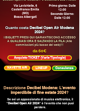
Via Lavichielle, 6
Primo giorno: Dalle
Castelfranco Emilia
12:00
(MO)
Secondo Giorno:
Bosco Albergati
Dalle 12:00
Quanto costa
Decibel Open Air Modena
2024
?
I BIGLIETTI PRESI QUI GARANTISCONO ACCESSO
A
QUALSIASI ORA
E
SALTANDO LA FILA
(Alle
commissioni più basse del web)!!!
da 60€
Acquisto TICKET (Varie Tipologie)
NAVETTE A/R
LINEUP
Consulenza
Descrizione
Decibel Modena: L'evento
imperdibile di fine estate 2024
?
Se sei un appassionato di musica elettronica, il
"
Decibel Open Air 2024
" è l’evento che non puoi
perdere.