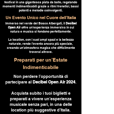
festival in una gigantesca pista da ballo, regalando
momenti indimenticabili grazie a ritmi frenetici, bassi
potenti e melodie coinvolgenti.
Un Evento Unico nel Cuore dell’Italia
Immerso nel verde del Bosco Albergati, il
Decibel
Open Air
offre un’esperienza immersiva in cui
natura e musica si fondono perfettamente.
La location, con i suoi ampi spazi e la bellezza
naturale, rende l’evento ancora più speciale,
creando un’atmosfera magica che difficilmente
troverai altrove.
Preparati per un’Estate
Indimenticabile
Non perdere l’opportunità di
partecipare al
Decibel Open Air 2024
.
Acquista subito i tuoi biglietti e
preparati a vivere un’esperienza
musicale senza pari, in una delle
location più suggestive d’Italia.