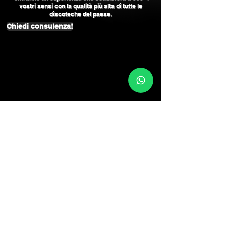
vostri sensi con la qualità più alta di tutte le
discoteche del paese.
Chiedi consulenza!
I NOSTRI AMATI PARTNER'S
Perchè vogliamo che la tua esperienza nelle
discoteche in riviera
sia IMPECCABILE a 360
gradi!
MAIK LEPO
ANGELI PIERRE
COCORICO