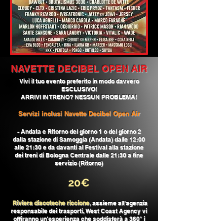
NAVETTE DECIBEL OPEN AIR
Vivi il tuo evento preferito
in modo davvero
ESCLUSIVO!
​ARRIVI IN TRENO? NESSUN PROBLEMA!
Servizi inclusi Navette Decibel Open Air
- Andata e Ritorno del giorno 1 o del giorno 2
dalla stazione di Samoggia (Andata) dalle 12:00
alle 21:30 e da davanti al Festival alla stazione
dei treni di Bologna Centrale dalle 21:30 a fine
servizio (Ritorno)
​20€
Riviera discoteche riccione
, assieme all'agenzia
responsabile dei trasporti, West Coast Agency vi
offiranno un'esperien
za che soddisferà a 360° i