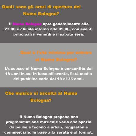
Quali sono gli orari di apertura del
Numa Bologna?
Il
Numa Bologna
apre generalmente alle
23:00 e chiude intorno alle 05:00, con eventi
principali il venerdì e il sabato sera.
Qual è l’età minima per entrare
al Numa Bologna?
L’accesso al Numa Bologna è consentito dai
18 anni in su. In base all’evento, l’età media
del pubblico varia dai 18 ai 35 anni.
Che musica si ascolta al Numa
Bologna?
Il Numa Bologna propone una
programmazione musicale varia che spazia
da house e techno a urban, reggaeton e
commerciale, in base alla serata e al format.