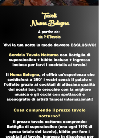
Tavoli
Numa Bologna
A partire da:
da ? € Tavolo
Vivi la tua notte in modo davvero ESCLUSIVO!
Servizio Tavolo Notturno
con Bottiglia di
superalcolico + bibite incluse + ingresso
incluso per farvi i cocktails al tavolo!
Il
Numa Bologna
, vi offirà un'esperienza che
soddisferà a 360° i vostri sensi: Il palato e
l'olfatto grazie ai cocktail di altissima qualità
dei nostri bar, le orecchie con la migliore
musica e gli occhi con spettacoli e
scenografie di artisti famosi internazionali!
Cosa comprende il prezzo tavolo
notturno?
Il prezzo tavolo notturno comprende:
Bottiglia di superalcolico (una ogni ???€ di
spesa totale del tavolo), bibite per fare i
cocktail al tavolo, ingresso in discoteca per