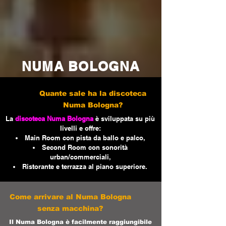
NUMA BOLOGNA
Quante sale ha la discoteca
Numa Bologna?
La
discoteca Numa Bologna
è sviluppata su più
livelli e offre:
Main Room con pista da ballo e palco,
Second Room con sonorità
urban/commerciali,
Ristorante e terrazza al piano superiore.
Come arrivare al Numa Bologna
senza macchina?
Il Numa Bologna è facilmente raggiungibile