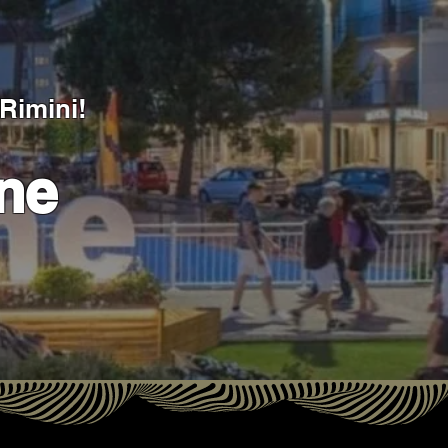
Rimini
!
ne