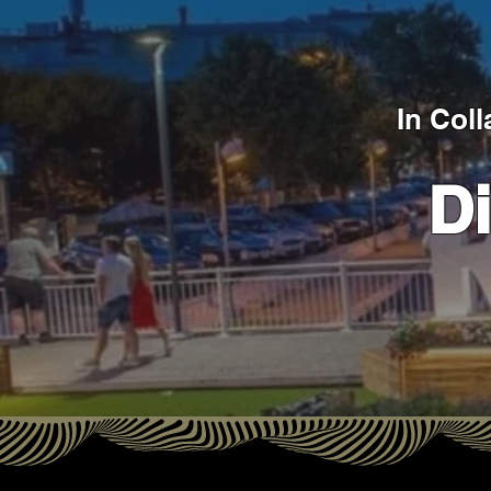
In Col
D