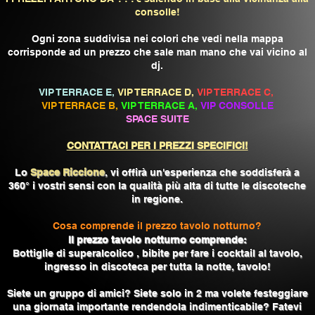
consolle!
Ogni zona suddivisa nei colori che vedi nella mappa
corrisponde ad un prezzo che sale man mano che vai vicino al
dj.
VIP TERRACE E,
VIP TERRACE D,
VIP TERRACE C,
VIP TERRACE B,
VIP TERRACE A,
VIP CONSOLLE
SPACE SUITE
CONTATTACI PER I PREZZI SPECIFICI!
Lo
Space Riccione
, vi offirà un'esperienza che soddisferà a
360° i vostri sensi con la qualità più alta di tutte le discoteche
in regione.
Cosa comprende il prezzo tavolo notturno?
Il prezzo tavolo notturno comprende:
Bottiglie di superalcolico , bibite per fare i cocktail al tavolo,
ingresso in discoteca per tutta la notte, tavolo!
Siete un gruppo di amici? Siete solo in 2 ma volete festeggiare
una giornata importante rendendola indimenticabile? Fatevi