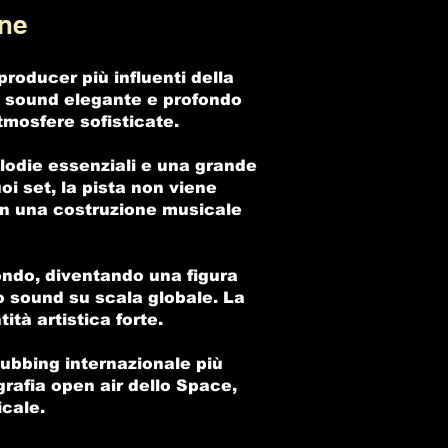
one
roducer più influenti della
un sound elegante e profondo
tmosfere sofisticate.
elodie essenziali e una grande
oi set, la pista non viene
n una costruzione musicale
mondo, diventando una figura
 sound su scala globale. La
tà artistica forte.
lubbing internazionale più
grafia open air dello Space,
cale.