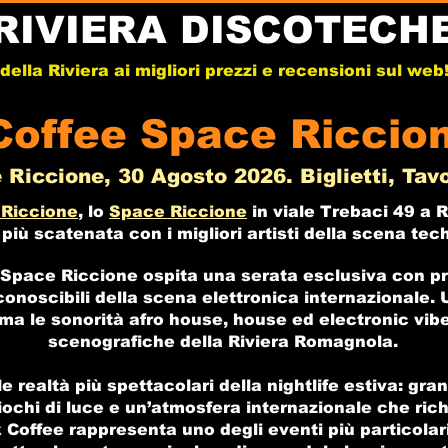
RIVIERA DISCOTECH
e della Riviera ai migliori prezzi e recensioni sul we
Coffee Space Riccio
Riccione, 30 Agosto 2026. Biglietti, Tavo
 Riccione
, lo
Space Riccione
in viale Trebaci 49 a R
più scatenata con i migliori artisti della scena te
Space Riccione ospita una serata esclusiva con pr
 riconoscibili della scena elettronica internazionale
ma le sonorità afro house, house ed electronic vibes
scenografiche della Riviera Romagnola.
 realtà più spettacolari della nightlife estiva: gran
iochi di luce e un’atmosfera internazionale che rich
 Coffee rappresenta uno degli eventi più particolari