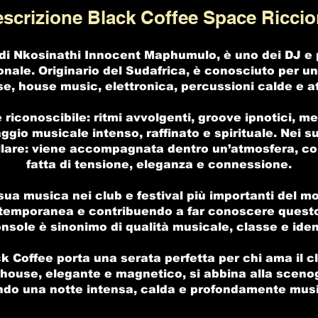
scrizione Black Coffee Space Ricci
di Nkosinathi Innocent Maphumulo, è uno dei DJ e p
onale. Originario del Sudafrica, è conosciuto per 
e, house music, elettronica, percussioni calde e a
 riconoscibile: ritmi avvolgenti, groove ipnotici, m
ggio musicale intenso, raffinato e spirituale. Nei su
lare: viene accompagnata dentro un’atmosfera, co
fatta di tensione, eleganza e connessione.
sua musica nei club e festival più importanti del 
ntemporanea e contribuendo a far conoscere questo
sole è sinonimo di qualità musicale, classe e identi
k Coffee porta una serata perfetta per chi ama il c
o house, elegante e magnetico, si abbina alla sceno
ndo una notte intensa, calda e profondamente musi