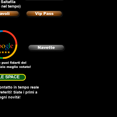
 Saltafila
 nel tempo)
avoli
Vip Pass
Navette
puoi fidarti del
vizio meglio votato!
E SPACE
ontatto in tempo reale
eferiti! Siate i primi a
ogni novità!