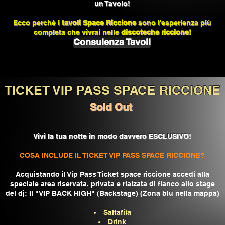
un Tavolo!
Ecco perchè i
tavoli Space Riccione
sono l'esperienza più
completa che vivrai nelle
discoteche riccione!
Consulenza Tavoli
TICKET VIP PASS SPACE RICCIONE
Sold Out
Vivi la tua notte in modo davvero ESCLUSIVO!
COSA INCLUDE IL TICKET VIP PASS SPACE RICCIONE?
Acquistando il Vip Pass Ticket space riccione accedi alla
speciale area riservata, privata e rialzata di fianco allo stage
del dj: Il "VIP BACK HIGH" (Backstage) (Zona blu nella mappa)
Saltafila
Drink