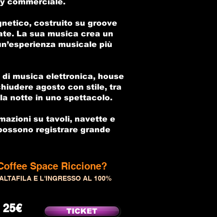
ty commerciale.
gnetico, costruito su groove
icate. La sua musica crea un
un’esperienza musicale più
 di musica elettronica, house
hiudere agosto con stile, tra
la notte in uno spettacolo.
mazioni su tavoli, navette e
i possono registrare grande
Coffee Space Riccione?
ALTAFILA E L'INGRESSO AL 100%
 25€
TICKET