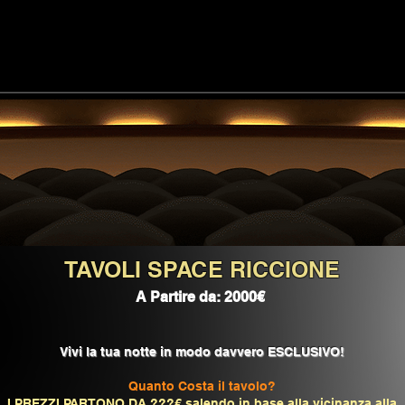
TAVOLI SPACE RICCIONE
A Partire da: 2000€
Vivi la tua notte in modo davvero ESCLUSIVO!
Quanto Costa il tavolo?
I PREZZI PARTONO DA ???€ salendo in base alla vicinanza alla