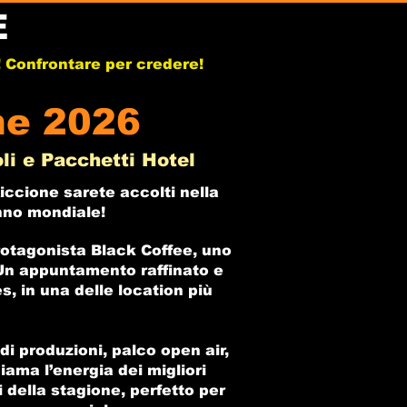
E
b! Confrontare per credere!
ne 2026
li e Pacchetti Hotel
iccione sarete accolti nella
chno mondiale!
otagonista Black Coffee, uno
. Un appuntamento raffinato e
, in una delle location più
di produzioni, palco open air,
iama l’energia dei migliori
 della stagione, perfetto per