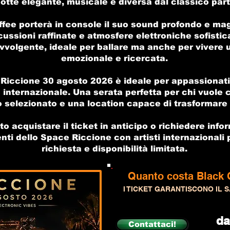
otte elegante, musicale e diversa dal classico par
ffee porterà in console il suo sound profondo e ma
rcussioni raffinate e atmosfere elettroniche sofist
vvolgente, ideale per ballare ma anche per vivere 
emozionale e ricercata.
Riccione 30 agosto 2026 è ideale per appassionati
 internazionale. Una serata perfetta per chi vuole c
o selezionato e una location capace di trasformare 
o acquistare il ticket in anticipo o richiedere infor
venti dello Space Riccione con artisti internazional
richiesta e disponibilità limitata.
Quanto costa Black 
I TICKET GARANTISCONO IL S
da
Contattaci!