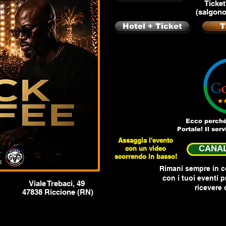
Ticket
(salgono
Hotel + Ticket
T
Ecco perchè 
Portale! Il ser
Assaggia l'evento
CANAL
con un video
scorrendo in basso!
Rimani sempre in c
con i tuoi eventi pr
Viale Trebaci, 49
ricevere 
47838 Riccione (RN)