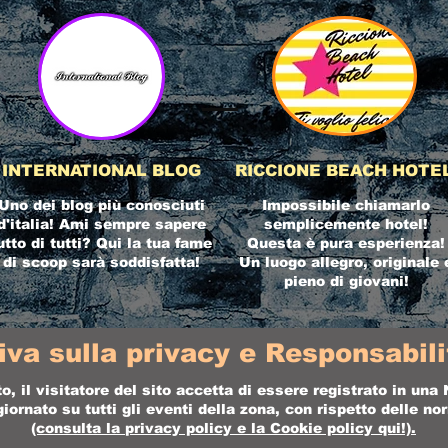
INTERNATIONAL BLOG
RICCIONE BEACH HOTE
Uno dei blog più conosciuti
Impossibile chiamarlo
d'italia! Ami sempre sapere
semplicemente hotel!
utto di tutti? Qui la tua fame
Questa è pura esperienza!
di scoop sarà soddisfatta!
Un luogo allegro, originale 
pieno di giovani!
iva sulla privacy e Responsabilit
o, il visitatore del sito accetta di essere registrato in un
ornato su tutti gli eventi della zona, con rispetto delle n
(consulta la
privacy policy
e la
Cookie policy
qui!).