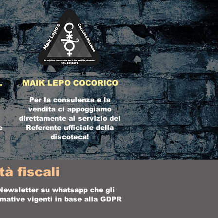
L
MAIK LEPO COCORICO
Per la consulenza e la
vendita ci appoggiamo
direttamente al servizio del
e
Referente ufficiale della
discoteca!
à fiscali
a Newsletter su whatsapp che gli
ormative vigenti in base alla GDPR