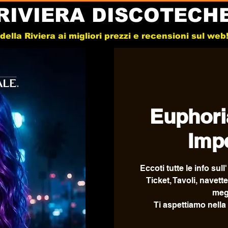
RIVIERA DISCOTECH
e della Riviera ai migliori prezzi e recensioni sul we
Euphori
Impe
Eccoti tutte le info sul
Ticket, Tavoli, navett
megl
Ti aspettiamo nella