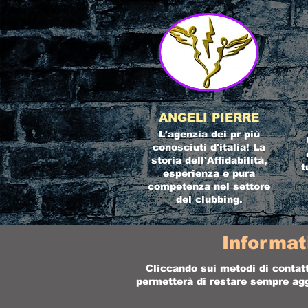
ANGELI PIERRE
L'agenzia dei pr più
conosciuti d'italia! La
storia dell'Affidabilità,
t
esperienza e pura
competenza nel settore
del clubbing.
Informat
Cliccando sui metodi di contatt
permetterà di restare sempre aggi