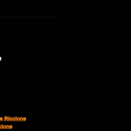
e
le Riccione
cione