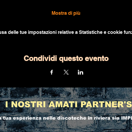
Mostra di più
a delle tue impostazioni relative a Statistiche e cookie funz
Condividi questo evento
I NOSTRI AMATI PARTNER'S
a tua esperienza nelle
discoteche in riviera
sia IMP