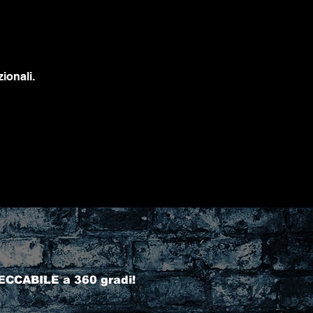
ionali.
ECCABILE a 360 gradi!