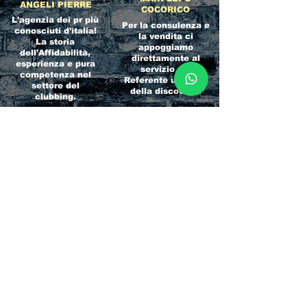
ANGELI PIERRE
COCORICO
L'agenzia dei pr più
Per la consulenza e
conosciuti d'italia!
la vendita ci
La storia
appoggiamo
dell'Affidabilità,
direttamente al
esperienza e pura
servizio del
competenza nel
Referente ufficiale
settore del
della discoteca!
clubbing.
RICCIONE
INTERNATIONA
BEACH HOTEL
L BLOG
Impossibile
Uno dei blog più
chiamarlo
conosciuti d'italia!
semplicemente hotel!
Ami sempre
Questa è pura
sapere tutto di
esperienza! Un luogo
tutti? Qui la tua
allegro, originale e
fame di scoop sarà
pieno di giovani!
soddisfatta!
Informativa sulla privacy e