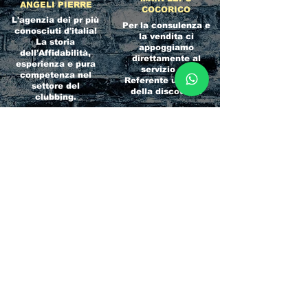
ANGELI PIERRE
COCORICO
L'agenzia dei pr più
Per la consulenza e
conosciuti d'italia!
la vendita ci
La storia
appoggiamo
dell'Affidabilità,
direttamente al
esperienza e pura
servizio del
competenza nel
Referente ufficiale
settore del
della discoteca!
clubbing.
RICCIONE
INTERNATIONA
BEACH HOTEL
L BLOG
Impossibile
Uno dei blog più
chiamarlo
conosciuti d'italia!
semplicemente hotel!
Ami sempre
Questa è pura
sapere tutto di
esperienza! Un luogo
tutti? Qui la tua
allegro, originale e
fame di scoop sarà
pieno di giovani!
soddisfatta!
Informativa sulla privacy e