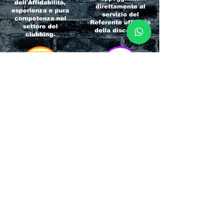
dell'Affidabilità,
direttamente al
esperienza e pura
servizio del
competenza nel
Referente ufficiale
settore del
della discoteca!
clubbing.
RICCIONE
INTERNATIONA
BEACH HOTEL
L BLOG
Impossibile
Uno dei blog più
chiamarlo
conosciuti d'italia!
semplicemente hotel!
Ami sempre
Questa è pura
sapere tutto di
esperienza! Un luogo
tutti? Qui la tua
allegro, originale e
fame di scoop sarà
pieno di giovani!
soddisfatta!
Informativa sulla privacy e
Responsabilità fiscali
Cliccando sui metodi di contatto, il visitatore
del sito accetta di essere registrato in una
Newsletter su whatsapp che gli permetterà di