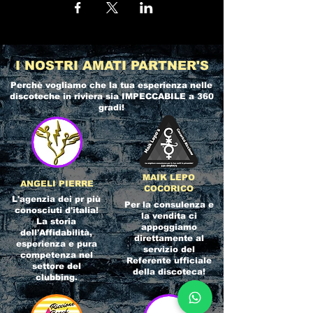
I NOSTRI AMATI PARTNER'S
Perchè vogliamo che la tua esperienza nelle
discoteche in riviera
sia IMPECCABILE a 360
gradi!
MAIK LEPO
ANGELI PIERRE
COCORICO
L'agenzia dei pr più
Per la consulenza e
conosciuti d'italia!
la vendita ci
La storia
appoggiamo
dell'Affidabilità,
direttamente al
esperienza e pura
servizio del
competenza nel
Referente ufficiale
settore del
della discoteca!
clubbing.