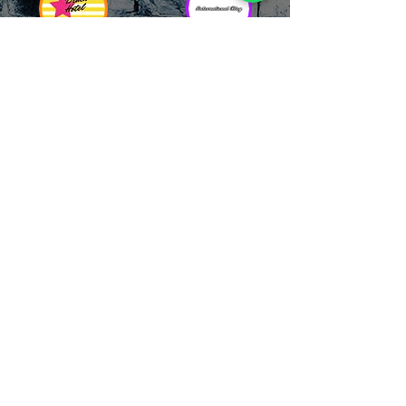
RICCIONE
INTERNATIONA
BEACH HOTEL
L BLOG
Impossibile
Uno dei blog più
chiamarlo
conosciuti d'italia!
semplicemente hotel!
Ami sempre
Questa è pura
sapere tutto di
esperienza! Un luogo
tutti? Qui la tua
allegro, originale e
fame di scoop sarà
pieno di giovani!
soddisfatta!
Informativa sulla privacy e
Responsabilità fiscali
Cliccando sui metodi di contatto, il visitatore
del sito accetta di essere registrato in una
Newsletter su whatsapp che gli permetterà di
restare sempre aggiornato su tutti gli eventi
della zona, con rispetto delle normative vigenti
in base alla GDPR
(consulta la
privacy policy
e la
Cookie policy
qui!).
Sarà sempre possibile recedere da qualsiasi