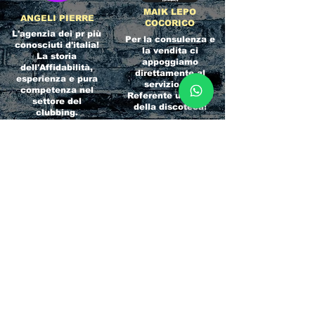
MAIK LEPO
ANGELI PIERRE
COCORICO
L'agenzia dei pr più
Per la consulenza e
conosciuti d'italia!
la vendita ci
La storia
appoggiamo
dell'Affidabilità,
direttamente al
esperienza e pura
servizio del
competenza nel
Referente ufficiale
settore del
della discoteca!
clubbing.
RICCIONE
INTERNATIONA
BEACH HOTEL
L BLOG
Impossibile
Uno dei blog più
chiamarlo
conosciuti d'italia!
semplicemente hotel!
Ami sempre
Questa è pura
sapere tutto di
esperienza! Un luogo
tutti? Qui la tua
allegro, originale e
fame di scoop sarà
pieno di giovani!
soddisfatta!
Informativa sulla privacy e