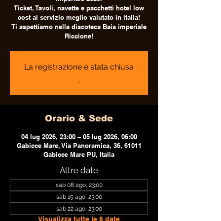
Ticket, Tavoli, navette e pacchetti hotel low
cost al servizio meglio valutato in italia!
Ti aspettiamo nella discoteca Baia imperiale
Riccione!
La registrazione è stata chiusa
.
Orario & Sede
04 lug 2026, 23:00 – 05 lug 2026, 06:00
Gabicce Mare, Via Panoramica, 36, 61011
Gabicce Mare PU, Italia
Altre date
sab 08 ago, 23:00
sab 15 ago, 23:00
sab 22 ago, 23:00
Visualizza tutte le 8 date