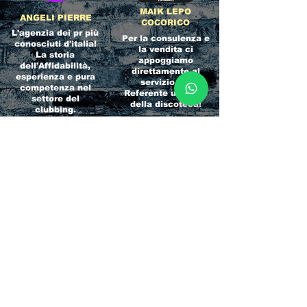
MAIK LEPO
ANGELI PIERRE
COCORICO
L'agenzia dei pr più
Per la consulenza e
conosciuti d'italia!
la vendita ci
La storia
appoggiamo
dell'Affidabilità,
direttamente al
esperienza e pura
servizio del
competenza nel
Referente ufficiale
settore del
della discoteca!
clubbing.
RICCIONE
INTERNATIONA
BEACH HOTEL
L BLOG
Impossibile
Uno dei blog più
chiamarlo
conosciuti d'italia!
semplicemente hotel!
Ami sempre
Questa è pura
sapere tutto di
esperienza! Un luogo
tutti? Qui la tua
allegro, originale e
fame di scoop sarà
pieno di giovani!
soddisfatta!
Informativa sulla privacy e