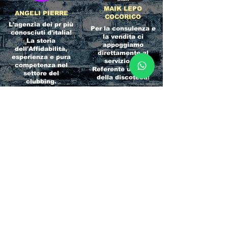
MAIK LEPO
ANGELI PIERRE
COCORICO
L'agenzia dei pr più
Per la consulenza e
conosciuti d'italia!
la vendita ci
La storia
appoggiamo
dell'Affidabilità,
direttamente al
esperienza e pura
servizio del
competenza nel
Referente ufficiale
settore del
della discoteca!
clubbing.
RICCIONE
INTERNATIONA
BEACH HOTEL
L BLOG
Impossibile
Uno dei blog più
chiamarlo
conosciuti d'italia!
semplicemente hotel!
Ami sempre
Questa è pura
sapere tutto di
esperienza! Un luogo
tutti? Qui la tua
allegro, originale e
fame di scoop sarà
pieno di giovani!
soddisfatta!
Informativa sulla privacy e