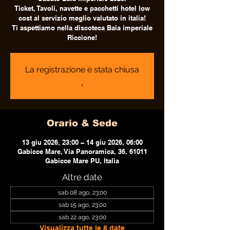
Ticket, Tavoli, navette e pacchetti hotel low
cost al servizio meglio valutato in italia!
Ti aspettiamo nella discoteca Baia imperiale
Riccione!
La registrazione è stata chiusa
.
Orario & Sede
13 giu 2026, 23:00 – 14 giu 2026, 06:00
Gabicce Mare, Via Panoramica, 36, 61011
Gabicce Mare PU, Italia
Altre date
sab 08 ago, 23:00
sab 15 ago, 23:00
sab 22 ago, 23:00
Visualizza tutte le 8 date