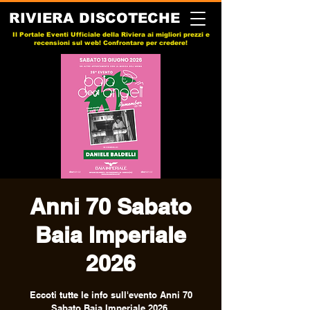
RIVIERA DISCOTECHE
Il Portale Eventi Ufficiale della Riviera ai migliori prezzi e
recensioni sul web! Confrontare per credere!
Anni 70 Sabato
Baia Imperiale
2026
Eccoti tutte le info sull'evento Anni 70
Sabato Baia Imperiale 2026.