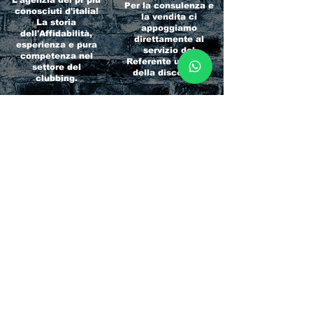
L'agenzia dei pr più
Per la consulenza e
conosciuti d'italia!
la vendita ci
La storia
appoggiamo
dell'Affidabilità,
direttamente al
esperienza e pura
servizio del
competenza nel
Referente ufficiale
settore del
della discoteca!
clubbing.
RICCIONE
INTERNATIONA
BEACH HOTEL
L BLOG
Impossibile
Uno dei blog più
chiamarlo
conosciuti d'italia!
semplicemente hotel!
Ami sempre
Questa è pura
sapere tutto di
esperienza! Un luogo
tutti? Qui la tua
allegro, originale e
fame di scoop sarà
pieno di giovani!
soddisfatta!
Informativa sulla privacy e
Responsabilità fiscali