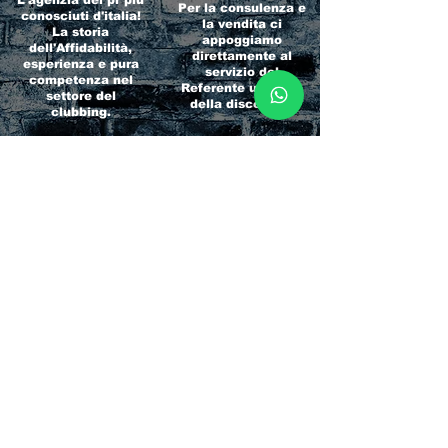
L'agenzia dei pr più
Per la consulenza e
conosciuti d'italia!
la vendita ci
La storia
appoggiamo
dell'Affidabilità,
direttamente al
esperienza e pura
servizio del
competenza nel
Referente ufficiale
settore del
della discoteca!
clubbing.
RICCIONE
INTERNATIONA
BEACH HOTEL
L BLOG
Impossibile
Uno dei blog più
chiamarlo
conosciuti d'italia!
semplicemente hotel!
Ami sempre
Questa è pura
sapere tutto di
esperienza! Un luogo
tutti? Qui la tua
allegro, originale e
fame di scoop sarà
pieno di giovani!
soddisfatta!
Informativa sulla privacy e
Responsabilità fiscali