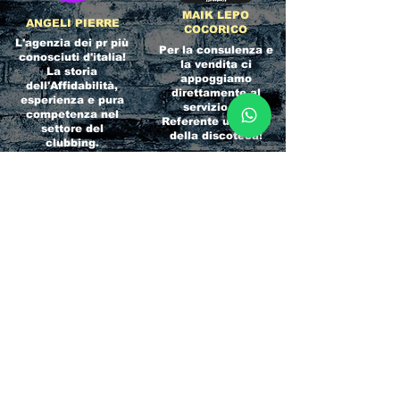
MAIK LEPO
ANGELI PIERRE
COCORICO
L'agenzia dei pr più
Per la consulenza e
conosciuti d'italia!
la vendita ci
La storia
appoggiamo
dell'Affidabilità,
direttamente al
esperienza e pura
servizio del
competenza nel
Referente ufficiale
settore del
della discoteca!
clubbing.
RICCIONE
INTERNATIONA
BEACH HOTEL
L BLOG
Impossibile
Uno dei blog più
chiamarlo
conosciuti d'italia!
semplicemente hotel!
Ami sempre
Questa è pura
sapere tutto di
esperienza! Un luogo
tutti? Qui la tua
allegro, originale e
fame di scoop sarà
pieno di giovani!
soddisfatta!
Informativa sulla privacy e