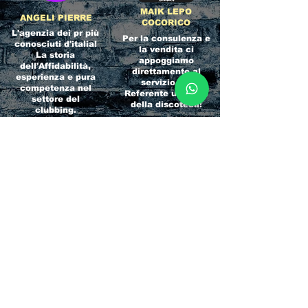
MAIK LEPO
ANGELI PIERRE
COCORICO
L'agenzia dei pr più
Per la consulenza e
conosciuti d'italia!
la vendita ci
La storia
appoggiamo
dell'Affidabilità,
direttamente al
esperienza e pura
servizio del
competenza nel
Referente ufficiale
settore del
della discoteca!
clubbing.
RICCIONE
INTERNATIONA
BEACH HOTEL
L BLOG
Impossibile
Uno dei blog più
chiamarlo
conosciuti d'italia!
semplicemente hotel!
Ami sempre
Questa è pura
sapere tutto di
esperienza! Un luogo
tutti? Qui la tua
allegro, originale e
fame di scoop sarà
pieno di giovani!
soddisfatta!
Informativa sulla privacy e