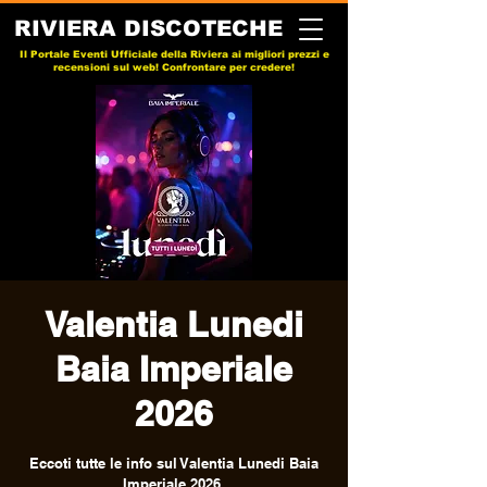
RIVIERA DISCOTECHE
Il Portale Eventi Ufficiale della Riviera ai migliori prezzi e
recensioni sul web! Confrontare per credere!
Valentia Lunedi
Baia Imperiale
2026
Eccoti tutte le info sul Valentia Lunedi Baia
Imperiale 2026.