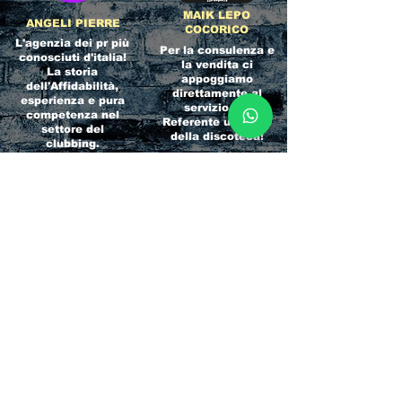
MAIK LEPO
ANGELI PIERRE
COCORICO
L'agenzia dei pr più
Per la consulenza e
conosciuti d'italia!
la vendita ci
La storia
appoggiamo
dell'Affidabilità,
direttamente al
esperienza e pura
servizio del
competenza nel
Referente ufficiale
settore del
della discoteca!
clubbing.
RICCIONE
INTERNATIONA
BEACH HOTEL
L BLOG
Impossibile
Uno dei blog più
chiamarlo
conosciuti d'italia!
semplicemente hotel!
Ami sempre
Questa è pura
sapere tutto di
esperienza! Un luogo
tutti? Qui la tua
allegro, originale e
fame di scoop sarà
pieno di giovani!
soddisfatta!
Informativa sulla privacy e