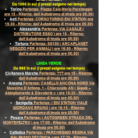
Da 105€ in su! (I prezzi salgono nel tempo)
Torino
Partenza: Piazza Caio Mario Parcheggio
ore 15 - Ritorno: dall'Autodromo di Imola ore 05:30)
Asti
Partenza: CORSO TORINO ENI STATION ore
15:30 - Ritorno: dall'Autodromo di Imola ore 05:30)
Alessandria
Partenza: VIA CASALE (
DISTRIBUTORE ESSO ) ore 16 - Ritorno:
dall'Autodromo di Imola ore 05:30)
Tortona
Partenza: SS100 ( ARCAPLANET
NEGOZIO PER ANIMALI ) ore 16:30 - Ritorno:
dall'Autodromo di Imola ore 05:30)
LINEA VERDE
Da 86€ in su! (I prezzi salgono nel tempo)
Civitanova Marche
Partenza: ??? ore 15 - Ritorno:
dall'Autodromo di Imola ore 05:30)
Ancona
Partenza: CASELLO ANCONA NORD Via
Massimo D’Antona, 1 - Chiaravalle AN ( Gigolè –
Abbigliamento & Diavolerie v ) ore 15:20 - Ritorno:
dall'Autodromo di Imola ore 05:30)
Senigallia
Partenza: ( ENI STATION VIALE
GIORDANO BRUNO ) ore 16:15 - Ritorno:
dall'Autodromo di Imola ore 05:30)
Pesaro
Partenza: ( AUTOGREEN STRADA DEL
MONTEFELTRO ) ore 17:00 - Ritorno: dall'Autodromo
di Imola ore 05:30)
Cattolica
Partenza: ( PARCHEGGIO REGINA VIA
MALPASSO SECONDA ) ore 17:20 - Ritorno: