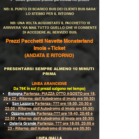
NB: IL PUNTO DI SCARICO BUS DEI CLIENTI BUS SARA’
LO STESSO PER IL RITORNO
NB: UNA VOLTA ACQUISTATO IL PACCHETTO VI
ARRIVERA’ VIA MAIL TUTTO QUELLO CHE VI CONSENTE
DI ACCEDERE AL SERVIZIO BUS.
Prezzi Pacchetti Navette Monsterland
Imola + Ticket
(ANDATA E RITORNO)
PRESENTARSI SEMPRE ALMENO 10 MINUTI
PRIMA
LINEA ARANCIONE
Da 76€ in su! (I prezzi salgono nel tempo)
Bologna
Partenza: PIAZZA OTTO AGOSTO ore 18,
20 e 22 - Ritorno: dall'Autodromo di Imola ore 05:30)
San Lazzaro
Partenza: ??? ore 18:30, 20:30 e
22:30 - Ritorno: dall'Autodromo di Imola ore 05:30)
Ozzano emilia
Partenza:??? ore 18:40, 20:45 e
22:50 - Ritorno: dall'Autodromo di Imola ore 05:30)
Osteria Grande
Partenza: ??? ore 18:55, 20:55 e
23 - Ritorno: dall'Autodromo di Imola ore 05:30)
LINEA GIALLA