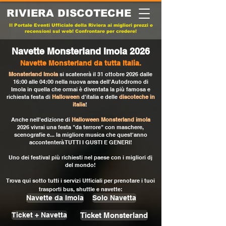
RIVIERA DISCOTECHE
Il Portale Eventi Ufficiale della Riviera ai migliori prezzi e
recensioni sul web! Confrontare per credere!
Navette Monsterland Imola 2026
Navette Monsterland da tutta Italia.
Monsterland Imola
si scatenerà il 31 ottobre 2026 dalle
16:00 alle 04:00 nella nuova area dell'Autodromo di
Imola
in quella che ormai è diventata la più famosa e
richiesta festa di
Halloween
d'italia e delle
discoteche in
italia
!
Anche nell'edizione di
Halloween Monsterland imola
2026 vivrai una festa "da terrore" con maschere,
scenografie e... la migliore musica che quest'anno
accontenterà TUTTI I GUSTI E GENERI!
Uno dei festival più richiesti nel paese con i migliori dj
del mondo!
Trova qui sotto tutti i servizi Ufficiali per prenotare i tuoi
trasporti bus, shuttle e navette:
Navette da Imola
Solo Navetta
Ticket Monsterland
Ticket + Navetta