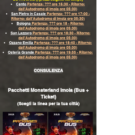
Cento
Partenza: ??? ore 16:30 - Ritorno:
dall'Autodromo di Imola ore 05:30)
San Pietro in Casale
Partenza: ??? ore 17:00 -
Ritorno: dall'Autodromo di Imola ore 05:30)
Bologna
Partenza: ??? ore 18 - Ritorno:
dall'Autodromo di Imola ore 05:30)
San Lazzaro
Partenza: ??? ore 18:30 - Ritorno:
dall'Autodromo di Imola ore 05:30)
Ozzano Emilia
Partenza: ??? ore 18:40 - Ritorno:
dall'Autodromo di Imola ore 05:30)
Osteria Grande
Partenza: ??? ore 19:55 - Ritorno:
dall'Autodromo di Imola ore 05:30)
CONSULENZA
Pacchetti Monsterland Imola (Bus +
Ticket)
(Scegli la linea per la tua città)