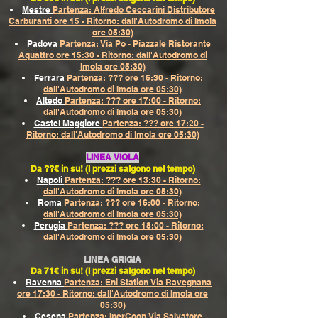
Mestre
Partenza: Alfredo Ceccarini Distributore
Carburanti ore 15 - Ritorno: dall'Autodromo di Imola
ore 05:30)
Padova
Partenza: Via Po - Piazzale Ristorante
Aquattro ore 15:30 - Ritorno: dall'Autodromo di
Imola ore 05:30)
Ferrara
Partenza: ??? ore 16:30 - Ritorno:
dall'Autodromo di Imola ore 05:30)
Altedo
Partenza: ??? ore 17:00 - Ritorno:
dall'Autodromo di Imola ore 05:30)
Castel Maggiore
Partenza: ??? ore 17:20 -
Ritorno: dall'Autodromo di Imola ore 05:30)
LINEA VIOLA
Da ??€ in su! (I prezzi salgono nel tempo)
Napoli
Partenza: ??? ore 13:30 - Ritorno:
dall'Autodromo di Imola ore 05:30)
Roma
Partenza: ??? ore 16:00 - Ritorno:
dall'Autodromo di Imola ore 05:30)
Perugia
Partenza: ??? ore 18:00 - Ritorno:
dall'Autodromo di Imola ore 05:30)
LINEA GRIGIA
Da 71€ in su! (I prezzi salgono nel tempo)
Ravenna
Partenza: Eni Station Via Ravegnana
ore 17:30 - Ritorno: dall'Autodromo di Imola ore
05:30)
Cesena
Partenza: IperCoop Via Salvatore