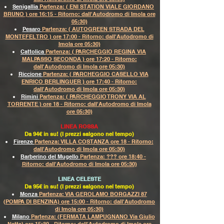
Senigallia
Partenza: ( ENI STATION VIALE GIORDANO
BRUNO ) ore 16:15 - Ritorno: dall'Autodromo di Imola ore
05:30)
Pesaro
Partenza: ( AUTOGREEN STRADA DEL
MONTEFELTRO ) ore 17:00 - Ritorno: dall'Autodromo di
Imola ore 05:30)
Cattolica
Partenza: ( PARCHEGGIO REGINA VIA
MALPASSO SECONDA ) ore 17:20 - Ritorno:
dall'Autodromo di Imola ore 05:30)
Riccione
Partenza: ( PARCHEGGIO CASELLO VIA
ENRICO BERLINGUER ) ore 17:40 - Ritorno:
dall'Autodromo di Imola ore 05:30)
Rimini
Partenza: ( PARCHEGGIO TRONY VIA AL
TORRENTE ) ore 18 - Ritorno: dall'Autodromo di Imola
ore 05:30)
LINEA ROSSA
Da 94€ in su! (I prezzi salgono nel tempo)
Firenze
Partenza: VILLA COSTANZA ore 18 - Ritorno:
dall'Autodromo di Imola ore 05:30)
Barberino del Mugello
Partenza: ??? ore 18:40 -
Ritorno: dall'Autodromo di Imola ore 05:30)
LINEA CELESTE
Da 95€ in su! (I prezzi salgono nel tempo)
Monza
Partenza: VIA GEROLAMO BORGAZZI 87
(POMPA DI BENZINA) ore 15:00 - Ritorno: dall'Autodromo
di Imola ore 05:30)
Milano
Partenza: (FERMATA LAMPUGNANO Via Giulio