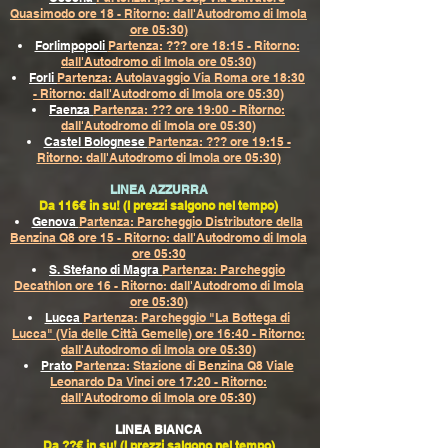
Quasimodo ore 18 - Ritorno: dall'Autodromo di Imola
ore 05:30)
Forlimpopoli
Partenza: ??? ore 18:15 - Ritorno:
dall'Autodromo di Imola ore 05:30)
Forli
Partenza: Autolavaggio Via Roma ore 18:30
- Ritorno: dall'Autodromo di Imola ore 05:30)
Faenza
Partenza: ??? ore 19:00 - Ritorno:
dall'Autodromo di Imola ore 05:30)
Castel Bolognese
Partenza: ??? ore 19:15 -
Ritorno: dall'Autodromo di Imola ore 05:30)
LINEA AZZURRA
Da 116€ in su! (I prezzi salgono nel tempo)
Genova
Partenza: Parcheggio Distributore della
Benzina Q8 ore 15 - Ritorno: dall'Autodromo di Imola
ore 05:30
S. Stefano di Magra
Partenza: Parcheggio
Decathlon ore 16 - Ritorno: dall'Autodromo di Imola
ore 05:30)
Lucca
Partenza: Parcheggio "La Bottega di
Lucca" (Via delle Città Gemelle) ore 16:40 - Ritorno:
dall'Autodromo di Imola ore 05:30)
Prato
Partenza: Stazione di Benzina Q8 Viale
Leonardo Da Vinci ore 17:20 - Ritorno:
dall'Autodromo di Imola ore 05:30)​
LINEA BIANCA
Da ??€ in su! (I prezzi salgono nel tempo)