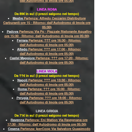
dall'Autodromo di Imola ore 05:30)
LINEA ROSA
Da 89€ in su! (I prezzi salgono nel tempo)
Mestre
Partenza: Alfredo Ceccarini Distributore
Carburanti ore 15 - Ritorno: dall'Autodromo di Imola ore
05:30)
Padova
Partenza: Via Po - Piazzale Ristorante Aquattro
ore 15:30 - Ritorno: dall'Autodromo di Imola ore 05:30)
Ferrara
Partenza: ??? ore 16:30 - Ritorno:
dall'Autodromo di Imola ore 05:30)
Altedo
Partenza: ??? ore 17:00 - Ritorno:
dall'Autodromo di Imola ore 05:30)
Castel Maggiore
Partenza: ??? ore 17:20 - Ritorno:
dall'Autodromo di Imola ore
05:30
)
LINEA VIOLA
Da ??€ in su! (I prezzi salgono nel tempo)
Napoli
Partenza: ??? ore 13:30 - Ritorno:
dall'Autodromo di Imola ore 05:30)
Roma
Partenza: ??? ore 16:00 - Ritorno:
dall'Autodromo di Imola ore 05:30)
Perugia
Partenza: ??? ore 18:00 - Ritorno:
dall'Autodromo di Imola ore 05:30)
LINEA GRIGIA
Da 71€ in su! (I prezzi salgono nel tempo)
Ravenna
Partenza: Eni Station Via Ravegnana ore
17:30 - Ritorno: dall'Autodromo di Imola ore 05:30)
Cesena
Partenza: IperCoop Via Salvatore Quasimodo