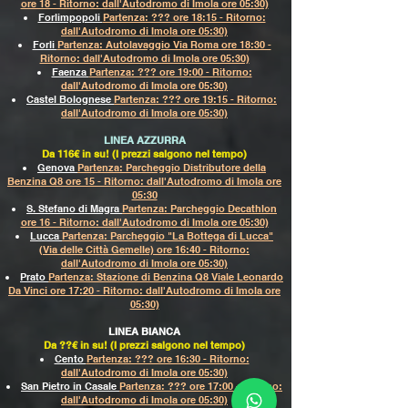
ore 18 - Ritorno: dall'Autodromo di Imola ore 05:30)
Forlimpopoli
Partenza: ??? ore 18:15 - Ritorno:
dall'Autodromo di Imola ore 05:30)
Forli
Partenza: Autolavaggio Via Roma ore 18:30 -
Ritorno: dall'Autodromo di Imola ore 05:30)
Faenza
Partenza: ??? ore 19:00 - Ritorno:
dall'Autodromo di Imola ore 05:30)
Castel Bolognese
Partenza: ??? ore 19:15 - Ritorno:
dall'Autodromo di Imola ore 05:30)
LINEA AZZURRA
Da 116€ in su! (I prezzi salgono nel tempo)
Genova
Partenza: Parcheggio Distributore della
Benzina Q8 ore 15 - Ritorno: dall'Autodromo di Imola ore
05:30
S. Stefano di Magra
Partenza: Parcheggio Decathlon
ore 16 - Ritorno: dall'Autodromo di Imola ore 05:30)
Lucca
Partenza: Parcheggio "La Bottega di Lucca"
(Via delle Città Gemelle) ore 16:40 - Ritorno:
dall'Autodromo di Imola ore 05:30)
Prato
Partenza: Stazione di Benzina Q8 Viale Leonardo
Da Vinci ore 17:20 - Ritorno: dall'Autodromo di Imola ore
05:30)
LINEA BIANCA
Da ??€ in su! (I prezzi salgono nel tempo)
Cento
Partenza: ??? ore 16:30 - Ritorno:
dall'Autodromo di Imola ore 05:30)
San Pietro in Casale
Partenza: ??? ore 17:00 - Ritorno:
dall'Autodromo di Imola ore 05:30)