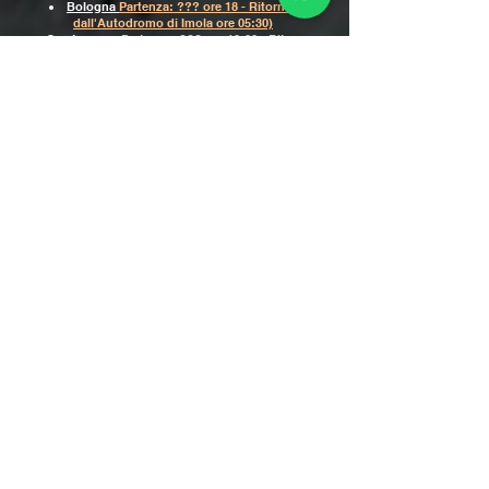
Bologna
Partenza: ??? ore 18 - Ritorno:
dall'Autodromo di Imola ore 05:30)
San Lazzaro
Partenza: ??? ore 18:30 - Ritorno:
dall'Autodromo di Imola ore 05:30)
Ozzano Emilia
Partenza: ??? ore 18:40 - Ritorno:
dall'Autodromo di Imola ore 05:30)
Osteria Grande
Partenza: ??? ore 19:55 - Ritorno:
dall'Autodromo di Imola ore 05:30)
CONSULENZA
Pacchetti Monsterland Imola (Solo Bus)
(Scegli la linea per la tua città)
Acquista Verde
Acquista Grigia