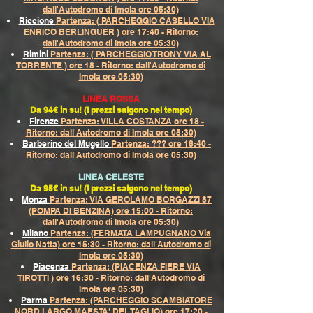
dall'Autodromo di Imola ore 05:30)
Riccione
Partenza: ( PARCHEGGIO CASELLO VIA
ENRICO BERLINGUER ) ore 17:40 - Ritorno:
dall'Autodromo di Imola ore 05:30)
Rimini
Partenza: ( PARCHEGGIO TRONY VIA AL
TORRENTE ) ore 18 - Ritorno: dall'Autodromo di
Imola ore 05:30)
LINEA ROSSA
Da 94€ in su! (I prezzi salgono nel tempo)
Firenze
Partenza: VILLA COSTANZA ore 18 -
Ritorno: dall'Autodromo di Imola ore 05:30)
Barberino del Mugello
Partenza: ??? ore 18:40 -
Ritorno: dall'Autodromo di Imola ore 05:30)
LINEA CELESTE
Da 95€ in su! (I prezzi salgono nel tempo)
Monza
Partenza: VIA GEROLAMO BORGAZZI 87
(POMPA DI BENZINA) ore 15:00 - Ritorno:
dall'Autodromo di Imola ore 05:30)
Milano
Partenza: (FERMATA LAMPUGNANO Via
Giulio Natta) ore 15:30 - Ritorno: dall'Autodromo di
Imola ore 05:30)
Piacenza
Partenza: (PIACENZA FIERE VIA
TIROTTI ) ore 16:30 - Ritorno: dall'Autodromo di
Imola ore 05:30)
Parma
Partenza: (PARCHEGGIO SCAMBIATORE
NORD LARGO MAESTA’ DEL TAGLIO) ore 17:20 -