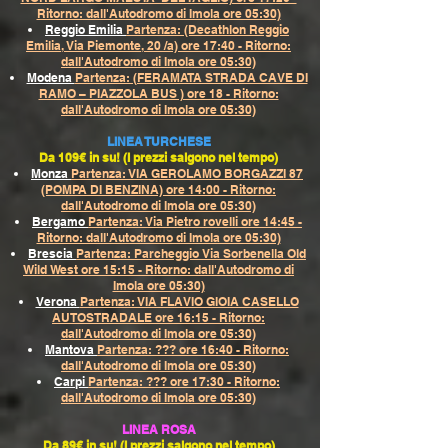
Ritorno: dall'Autodromo di Imola ore 05:30)
Reggio Emilia
Partenza: (Decathlon Reggio
Emilia, Via Piemonte, 20 /a) ore 17:40 - Ritorno:
dall'Autodromo di Imola ore 05:30)
Modena
Partenza: (FERAMATA STRADA CAVE DI
RAMO – PIAZZOLA BUS ) ore 18 - Ritorno:
dall'Autodromo di Imola ore 05:30)
LINEA TURCHESE
Da 109€ in su! (I prezzi salgono nel tempo)
Monza
Partenza: VIA GEROLAMO BORGAZZI 87
(POMPA DI BENZINA) ore 14:00 - Ritorno:
dall'Autodromo di Imola ore 05:30)
Bergamo
Partenza: Via Pietro rovelli ore 14:45 -
Ritorno: dall'Autodromo di Imola ore 05:30)
Brescia
Partenza: Parcheggio Via Sorbenella Old
Wild West ore 15:15 - Ritorno: dall'Autodromo di
Imola ore 05:30)
Verona
Partenza: VIA FLAVIO GIOIA CASELLO
AUTOSTRADALE ore 16:15 - Ritorno:
dall'Autodromo di Imola ore 05:30)
Mantova
Partenza: ??? ore 16:40 - Ritorno:
dall'Autodromo di Imola ore 05:30)
Carpi
Partenza: ??? ore 17:30 - Ritorno:
dall'Autodromo di Imola ore 05:30)
LINEA ROSA
Da 89€ in su! (I prezzi salgono nel tempo)