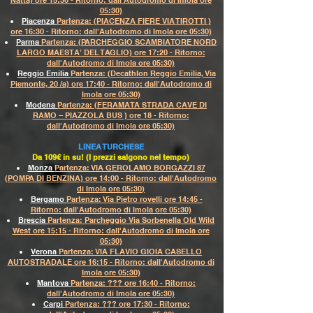
Natta) ore 15:30 - Ritorno: dall'Autodromo di Imola ore
05:30)
Piacenza
Partenza: (PIACENZA FIERE VIA TIROTTI )
ore 16:30 - Ritorno: dall'Autodromo di Imola ore 05:30)
Parma
Partenza: (PARCHEGGIO SCAMBIATORE NORD
LARGO MAESTA’ DEL TAGLIO) ore 17:20 - Ritorno:
dall'Autodromo di Imola ore 05:30)
Reggio Emilia
Partenza: (Decathlon Reggio Emilia, Via
Piemonte, 20 /a) ore 17:40 - Ritorno: dall'Autodromo di
Imola ore 05:30)
Modena
Partenza: (FERAMATA STRADA CAVE DI
RAMO – PIAZZOLA BUS ) ore 18 - Ritorno:
dall'Autodromo di Imola ore 05:30)
LINEA TURCHESE
Da 109€ in su! (I prezzi salgono nel tempo)
Monza
Partenza: VIA GEROLAMO BORGAZZI 87
(POMPA DI BENZINA) ore 14:00 - Ritorno: dall'Autodromo
di Imola ore
05:30
)
Bergamo
Partenza: Via Pietro rovelli ore 14:45 -
Ritorno: dall'Autodromo di Imola ore 05:30)
Brescia
Partenza: Parcheggio Via Sorbenella Old Wild
West ore 15:15 - Ritorno: dall'Autodromo di Imola ore
05:30)
Verona
Partenza: VIA FLAVIO GIOIA CASELLO
AUTOSTRADALE ore 16:15 - Ritorno: dall'Autodromo di
Imola ore 05:30)
Mantova
Partenza: ??? ore 16:40 - Ritorno:
dall'Autodromo di Imola ore 05:30)
Carpi
Partenza: ??? ore 17:30 - Ritorno: