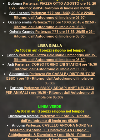
Bologna
Partenza: PIAZZA OTTO AGOSTO ore 18, 20
e 22 - Ritorno: dall'Autodromo di Imola ore 05:30)
San Lazzaro
Partenza: ??? ore 18:30, 20:30 e 22:30 -
Ritorno: dall'Autodromo di Imola ore 05:30)
Ozzano emilia
Partenza:??? ore 18:40, 20:45 e 22:50 -
Ritorno: dall'Autodromo di Imola ore 05:30)
Osteria Grande
Partenza: ??? ore 18:55, 20:55 e 23 -
Ritorno: dall'Autodromo di Imola ore 05:30)
LINEA GIALLA
Da 105€ in su! (I prezzi salgono nel tempo)
Torino
Partenza: Piazza Caio Mario Parcheggio ore 15 -
Ritorno: dall'Autodromo di Imola ore 05:30)
Asti
Partenza: CORSO TORINO ENI STATION ore 15:30
- Ritorno: dall'Autodromo di Imola ore 05:30)
Alessandria
Partenza: VIA CASALE ( DISTRIBUTORE
ESSO ) ore 16 - Ritorno: dall'Autodromo di Imola ore
05:30)
Tortona
Partenza: SS100 ( ARCAPLANET NEGOZIO
PER ANIMALI ) ore 16:30 - Ritorno: dall'Autodromo di
Imola ore 05:30)
LINEA VERDE
Da 86€ in su! (I prezzi salgono nel tempo)
Civitanova Marche
Partenza: ??? ore 15 - Ritorno:
dall'Autodromo di Imola ore 05:30)
Ancona
Partenza: CASELLO ANCONA NORD Via
Massimo D’Antona, 1 - Chiaravalle AN ( Gigolè –
Abbigliamento & Diavolerie v ) ore 15:20 - Ritorno:
dall'Autodromo di Imola ore 05:30)