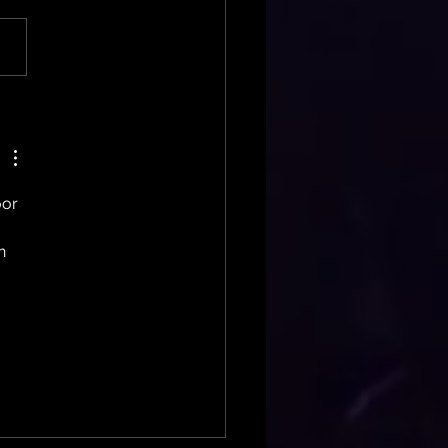
addy's Groove - Top
Dj migliori del mondo
or 
n 