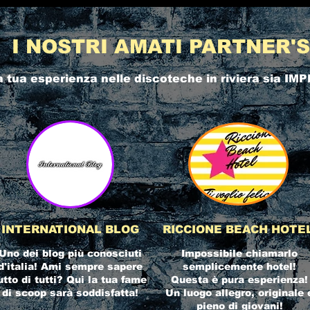
I NOSTRI AMATI PARTNER'S
a tua esperienza nelle
discoteche in riviera
sia IMP
INTERNATIONAL BLOG
RICCIONE BEACH HOTE
Uno dei blog più conosciuti
Impossibile chiamarlo
d'italia! Ami sempre sapere
semplicemente hotel!
utto di tutti? Qui la tua fame
Questa è pura esperienza!
di scoop sarà soddisfatta!
Un luogo allegro, originale 
pieno di giovani!