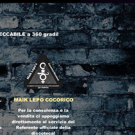
ECCABILE a 360 gradi!
L
MAIK LEPO COCORICO
Per la consulenza e la
vendita ci appoggiamo
direttamente al servizio del
e
Referente ufficiale della
discoteca!