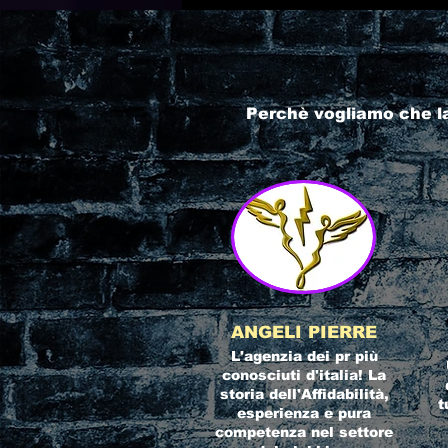
Perchè vogliamo che l
ANGELI PIERRE
L'agenzia dei pr più
conosciuti d'italia! La
storia dell'Affidabilità,
t
esperienza e pura
competenza nel settore