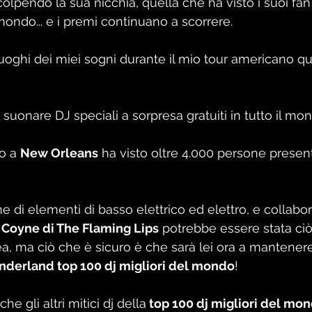
olpendo la sua nicchia, quella che ha visto i suoi fan
 mondo... e i premi continuano a scorrere.
luoghi dei miei sogni durante il mio tour americano qu
 suonare DJ speciali a sorpresa gratuiti in tutto il mon
o a 
New Orleans
 ha visto oltre 4.000 persone present
 di elementi di basso elettrico ed elettro, e collabor
Coyne di The Flaming Lips
 potrebbe essere stata ciò
ea, ma ciò che è sicuro è che sarà lei ora a mantenere 
onderland top 100 dj migliori del mondo
!
e gli altri mitici dj della
 top 100 dj migliori del mon