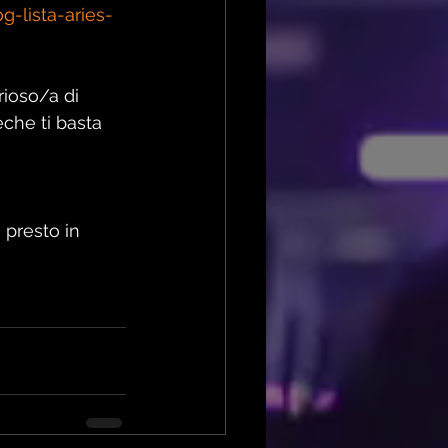
g-lista-aries-
ioso/a di 
eche ti basta 
e presto in 