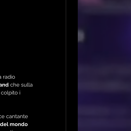
a radio 
and
 che sulla 
 colpito i 
ce cantante 
ri del mondo