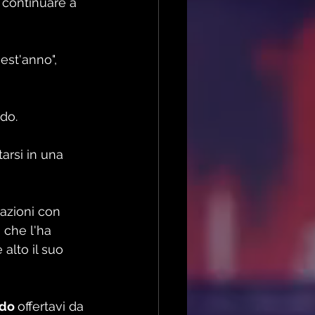
 continuare a 
est'anno", 
do. 
arsi in una 
azioni con 
 che l'ha 
alto il suo 
do 
offertavi da