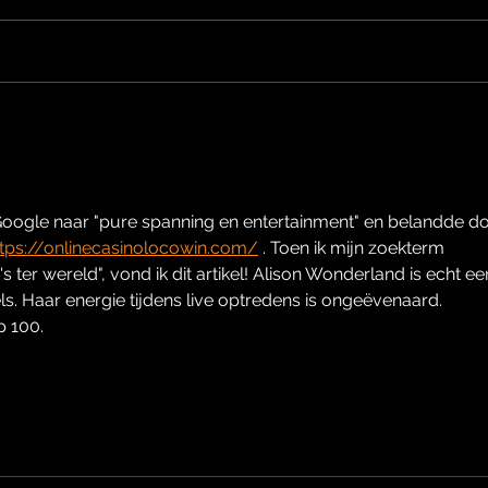
DJ Martinez Brothers Top
Dj D
100 djs 2022/23 Riviera
100 
Discoteche
Google naar "pure spanning en entertainment" en belandde do
ttps://onlinecasinolocowin.com/
 . Toen ik mijn zoekterm 
ter wereld", vond ik dit artikel! Alison Wonderland is echt ee
s. Haar energie tijdens live optredens is ongeëvenaard. 
p 100.