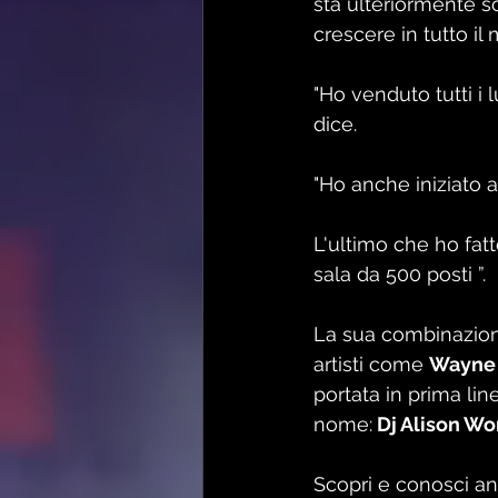
sta ulteriormente sc
crescere in tutto il
"Ho venduto tutti i 
dice. 
"Ho anche iniziato a
L'ultimo che ho fatt
sala da 500 posti ”.
La sua combinazione
artisti come 
Wayne 
portata in prima lin
nome:
 Dj Alison W
Scopri e conosci anch