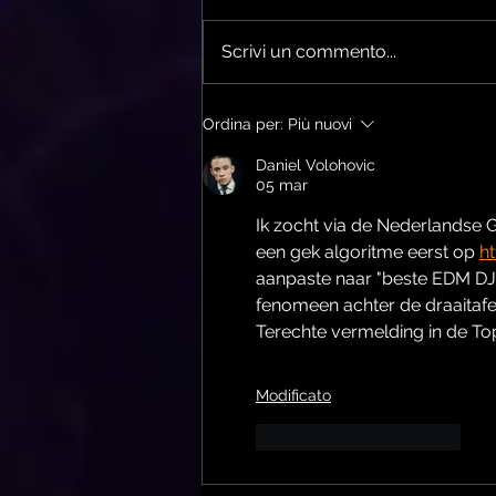
Scrivi un commento...
DJ Cuebrick Top 100 djs
Ordina per:
Più nuovi
2022/23 Riviera Discoteche
Daniel Volohovic
05 mar
Ik zocht via de Nederlandse 
een gek algoritme eerst op 
h
aanpaste naar "beste EDM DJ's 
fenomeen achter de draaitafel
Terechte vermelding in de To
Modificato
Mi piace
Rispondi