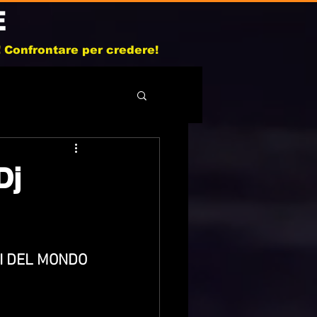
E
b! Confrontare per credere!
Dj
RI DEL MONDO