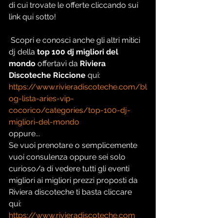
di cui trovate le offerte cliccando sui 
link qui sotto!
 Scopri e conosci anche gli altri mitici 
dj della
 top 100 dj migliori del 
mondo 
offertavi da
 Riviera 
Discoteche Riccione 
qui:  
https://www.rivieradiscoteche.com/bl
og-lista-aries-vip-
cocorico/categories/top-100-dj-
migliori-del-mondo
oppure...
Se vuoi prenotare o semplicemente 
vuoi consulenza oppure sei solo 
curioso/a di vedere tutti gli eventi 
migliori ai migliori prezzi proposti da 
Riviera discoteche ti basta cliccare 
qui: 
https://www.rivieradiscoteche.com