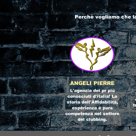
Perchè vogliamo che l
ANGELI PIERRE
L'agenzia dei pr più
conosciuti d'italia! La
storia dell'Affidabilità,
t
esperienza e pura
competenza nel settore
del clubbing.