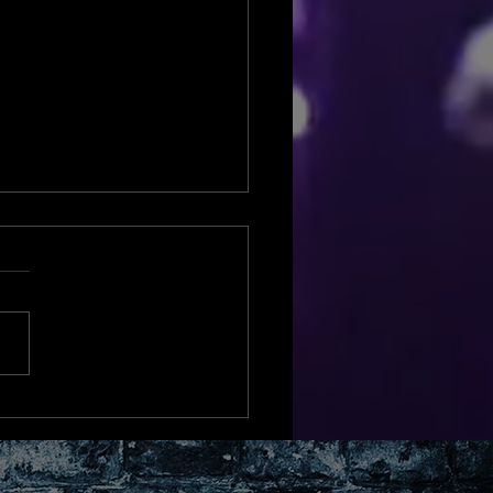
uebrick Top 100 djs
/23 Riviera Discoteche