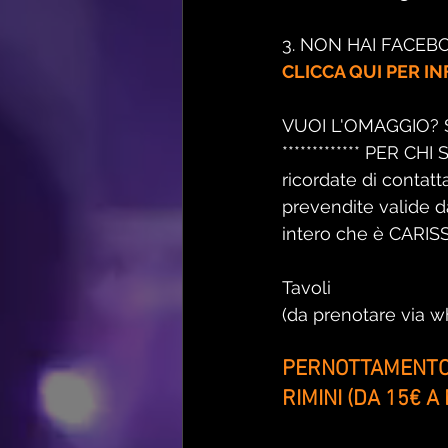
3. NON HAI FACEB
CLICCA QUI PER I
VUOI L'OMAGGIO? 
************* PER CH
ricordate di contat
prevendite valide da
intero che è CARISSIMO
Tavoli
(da prenotare via 
PERNOTTAMENTO 
RIMINI (DA 15€ A 