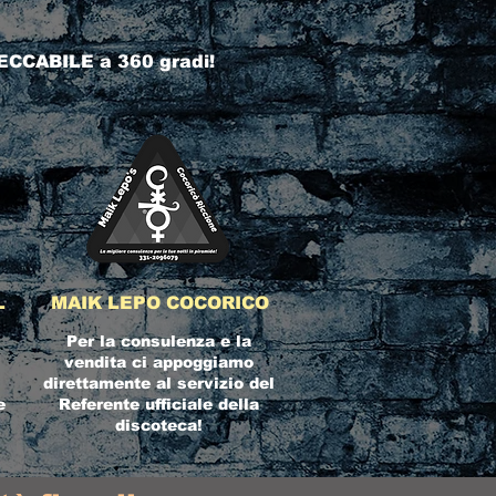
ECCABILE a 360 gradi!
L
MAIK LEPO COCORICO
Per la consulenza e la
vendita ci appoggiamo
direttamente al servizio del
e
Referente ufficiale della
discoteca!