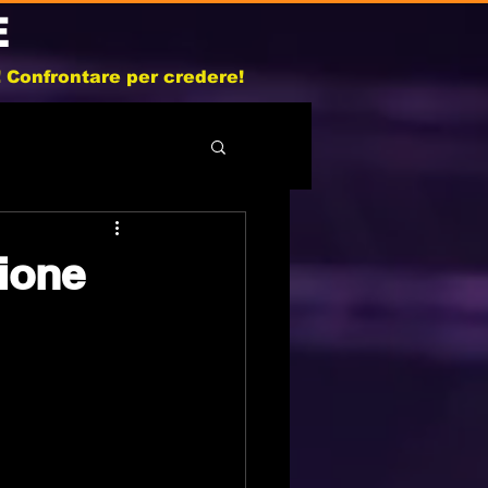
E
b! Confrontare per credere!
ione