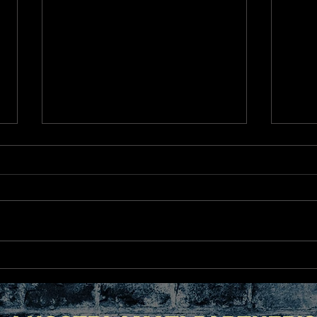
Space Riccione, Brividi per
DJ C
le discoteche riccione e
2022
rimini!