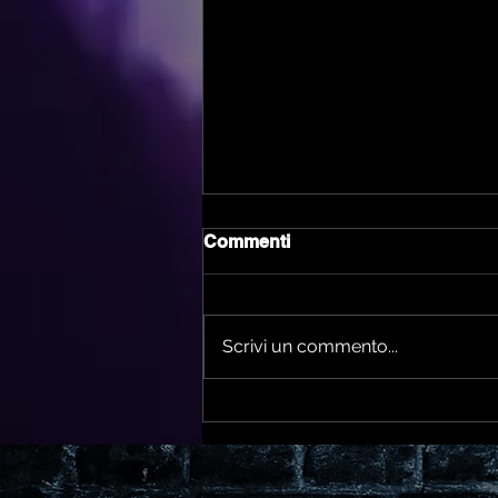
Commenti
Scrivi un commento...
🎃 Anna Pepe Monsterland
Imola 2025: Special Guest
all’Halloween Festival più
grande d’Italia