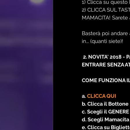
1) Clicca su questo l
2) CLICCA SUL TAST
MAMACITA! Sarete a
Basterà poi andare a
in... (quanti siete)!
 2. NOVITA' 2018 -
ENTRARE SENZA A
COME FUNZIONA IL
a. 
CLICCA QUI
b. Clicca il Bottone
c. Scegli il GENE
d. Scegli Mamacita
e. Clicca su Bigliet