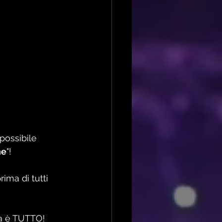
impossibile 
ne
"!
ima di tutti 
ma è TUTTO!