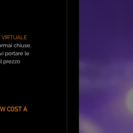
 VIRTUALE
ormai chiuse, 
i portare le 
il prezzo 
W COST A 