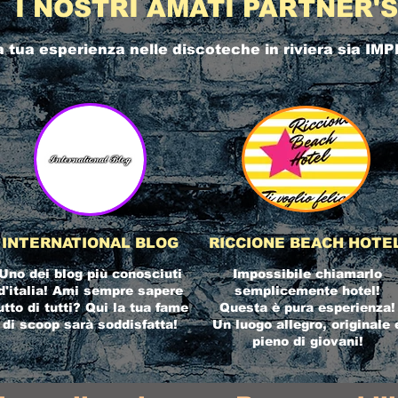
I NOSTRI AMATI PARTNER'S
a tua esperienza nelle
discoteche in riviera
sia IMP
INTERNATIONAL BLOG
RICCIONE BEACH HOTE
Uno dei blog più conosciuti
Impossibile chiamarlo
d'italia! Ami sempre sapere
semplicemente hotel!
utto di tutti? Qui la tua fame
Questa è pura esperienza!
di scoop sarà soddisfatta!
Un luogo allegro, originale 
pieno di giovani!