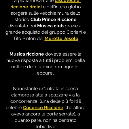
La più famosa tra le 
discoteche 
riccione rimini
 e dell’intero globo 
sorgerà sulle vecchie mura dello 
storico 
Club Prince Riccione
diventato poi 
Musica club
 grazie al 
grande acquisto del gruppo Cipriani e 
Tito Pinton del 
Muretto Jesolo
.
Musica riccione
 doveva essere la 
nuova risposta a tutti i problemi della 
notte e del clubbing romagnolo, 
eppure… 
Nonostante un’entrata in scena 
clamorosa atta a spazzare via la 
concorrenza, (una delle più forti il 
celebre 
Cocorico Riccione
 che allora 
aveva ancora le porte serrate), a 
quanto pare, non ha centrato 
l’obiettivo.