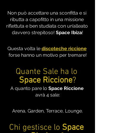
Non può accettare una sconfitta e si 
ributta a capofitto in una missione 
riflettuta e ben studiata con un’alleato 
davvero strepitoso! 
Space Ibiza
!
Questa volta le 
discoteche riccione
forse hanno un motivo per tremare!
Quante Sale ha lo 
Space Riccione
?
A quanto pare lo 
Space Riccione
avrà 4 sale:
Arena, Garden, Terrace, Lounge.
Chi gestisce lo 
Space 