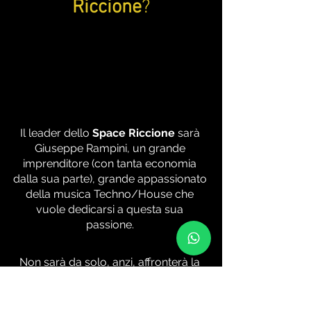
Riccione
?
Il leader dello 
Space Riccione
 sarà 
Giuseppe Rampini, un grande 
imprenditore (con tanta economia 
dalla sua parte), grande appassionato 
della musica Techno/House che 
vuole dedicarsi a questa sua 
passione. 
Non sarà da solo, anzi, affronterà la 
missione con altri personaggi molto 
influenti e capaci: 
Michael Weicker di 
Hyte
, 
Fabrizio Tamburini (ex 