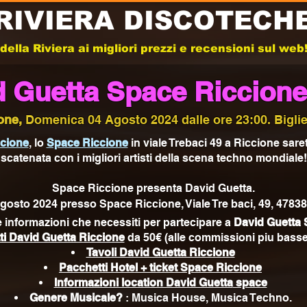
RIVIERA DISCOTECH
e della Riviera ai migliori prezzi e recensioni sul we
d Guetta Space Riccione
one,
Domenica 04 Agosto 2024 dalle ore 23:00. Bigliett
ccione
, lo
Space Riccione
in viale Trebaci 49 a Riccione saret
scatenata con i migliori artisti della scena techno mondiale!
Space Riccione presenta David Guetta.
osto 2024 presso Space Riccione, Viale Tre baci, 49, 47838
le informazioni che necessiti per partecipare a
David Guetta 
tti David Guetta Riccione
da 50€ (alle commissioni piu basse
Tavoli David Guetta Riccione
Pacchetti Hotel + ticket Space Riccione
Informazioni location David Guetta
space
Genere Musicale?
: Musica House, Musica Techno.