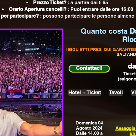
Prezzo Ticket? :
a partire dai € 65.
Orario Apertura cancelli?
: Puoi entrare dalle ore 16:00
 per partecipare?
: possono partecipare le persone almeno 
Quanto costa
Da
Ric
I BIGLIETTI PRESI QUI GARANT
SALTAND
da
Contattaci!
Ticket
(salgono
Hotel + Ticket
Tavoli
V
Domenica 04
Agosto 2024
Assaggia 
Dalle 14:00 a
un