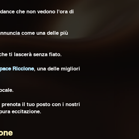
 dance che non vedono l'ora di
eannuncia come una delle più
he ti lascerà senza fiato.
Space Riccione
, una delle migliori
ocale.
 prenota il tuo posto con i nostri
 pura eccitazione.
one