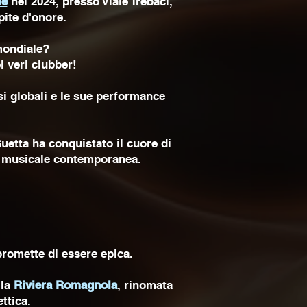
ne
nel 2024, presso Viale Trebaci,
pite d'onore.
 mondiale?
i veri clubber!
i globali e le sue performance
Guetta ha conquistato il cuore di
na musicale contemporanea.
romette di essere epica.
lla
Riviera Romagnola
, rinomata
ttica.