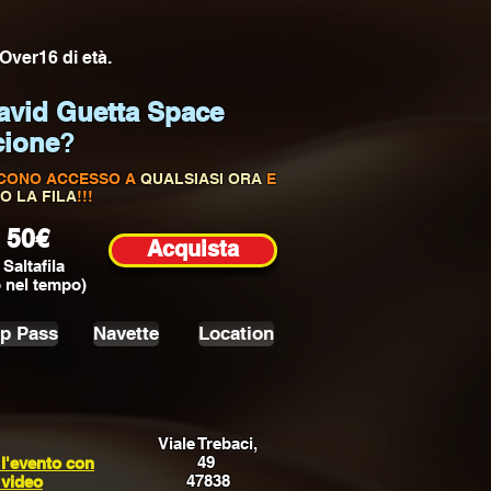
Over16 di età.
vid Guetta Space
cione
?
ISCONO ACCESSO A
QUALSIASI ORA
E
O LA FILA
!!!
 50€
Acquista
 Saltafila
 nel tempo)
ip Pass
Navette
Location
Viale Trebaci,
49
l'evento con
47838
 video