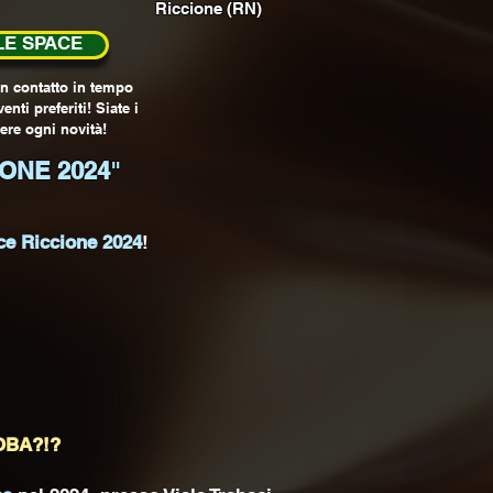
Riccione (RN)
E SPACE
n contatto in tempo
enti preferiti! Siate i
ere ogni novità!
ONE 2024
"
ce Riccione 2024
!
OBA?!?