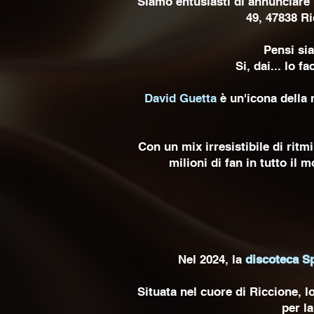
Siamo entusiasti di annunciare 
49, 47838 Ri
Pensi sia
Si, dai... lo 
David Guetta
è un'icona della 
Con un mix irresistibile di ritm
milioni di fan in tutto i
Nel 2024, la
discoteca S
Situata nel cuore di Riccione, l
per l