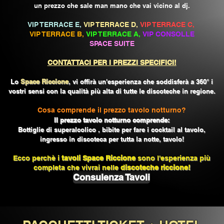
un prezzo che sale man mano che vai vicino al dj.
VIP TERRACE E,
VIP TERRACE D,
VIP TERRACE C,
VIP TERRACE B,
VIP TERRACE A,
VIP CONSOLLE
SPACE SUITE
CONTATTACI PER I PREZZI SPECIFICI!
Lo
Space Riccione
, vi offirà un'esperienza che soddisferà a 360° i
vostri sensi con la qualità più alta di tutte le discoteche in regione.
Cosa comprende il prezzo tavolo notturno?
Il prezzo tavolo notturno comprende:
Bottiglie di superalcolico , bibite per fare i cocktail al tavolo,
ingresso in discoteca per tutta la notte, tavolo!
Ecco perchè i
tavoli Space Riccione
sono l'esperienza più
completa che vivrai nelle
discoteche riccione!
Consulenza Tavoli