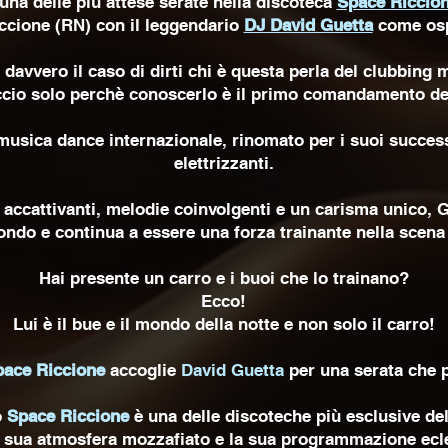
una delle più attese serate nella discoteca
Space Riccio
ccione (RN) con il leggendario
DJ David Guetta
come
os
 davvero il caso di dirti chi è questa perla del clubbing
faccio solo perchè conoscerlo è il primo comandamento de
musica dance internazionale, rinomato per i suoi success
elettrizzanti.
i accattivanti, melodie coinvolgenti e un carisma unico, 
l mondo e continua a essere una forza trainante nella sce
Hai presente un carro e i buoi che lo trainano?
Ecco!
Lui è il bue e il mondo della notte e non solo il carro!
pace Riccione
accoglie
David Guetta
per una serata che p
o
Space Riccione
è una delle discoteche più esclusive de
a sua atmosfera mozzafiato e la sua programmazione ecle