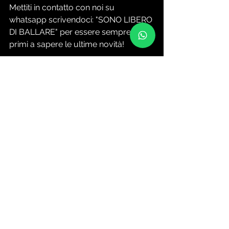
Mettiti in contatto con noi su 
whatsapp scrivendoci: "SONO LIBERO 
DI BALLARE" per essere sempre tra i 
primi a sapere le ultime novità! 
CLICCA O TOCCA QUI PER 
CONTATTARCI DIRETTAMENTE E... 
URLARE ASSIEME A NOI A 
SQUARCIAGOLA: "SIAMO LIBERI DI 
BALLARE"!!!
Ci sentiremo presto!
Maik Lepo - Official Promoter settore 
Discoteche Riccione
discoteche riccione
discoteche rimini
liberi di ballare
riccione discoteca