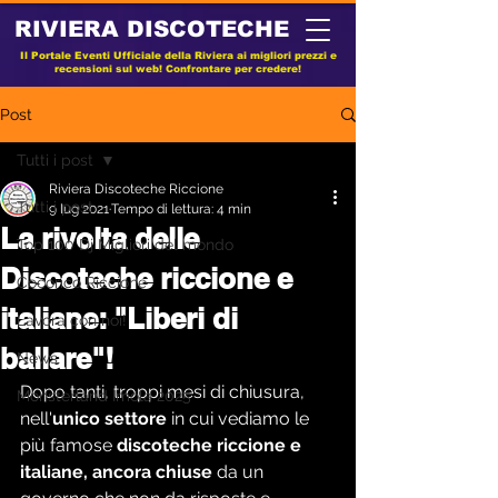
RIVIERA DISCOTECHE
Il Portale Eventi Ufficiale della Riviera ai migliori prezzi e
recensioni sul web! Confrontare per credere!
Post
Tutti i post
Riviera Discoteche Riccione
Tutti i post
9 lug 2021
Tempo di lettura: 4 min
La rivolta delle
Top 100 Dj Migliori del mondo
Discoteche riccione e
Cocorico Riccione
italiane: "Liberi di
Lavora con noi!
ballare"!
News
Dopo tanti, troppi mesi di chiusura, 
Monsterland Imola 2025
nell'
unico settore
 in cui vediamo le 
più famose 
discoteche riccione e 
italiane, ancora chiuse
 da un 