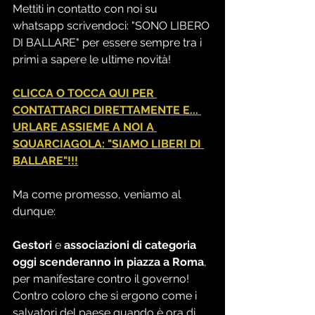
Mettiti in contatto con noi su 
whatsapp scrivendoci: "SONO LIBERO 
DI BALLARE" per essere sempre tra i 
primi a sapere le ultime novità! 
CLICCA O TOCCA QUI PER 
CONTATTARCI DIRETTAMENTE E... 
URLARE ASSIEME A NOI A 
SQUARCIAGOLA: "SIAMO LIBERI DI 
BALLARE"!!!
Ma come promesso, veniamo al 
dunque:
Gestori
 e 
associazioni di categoria 
oggi scenderanno in piazza a Roma
, 
per manifestare contro il governo!
Contro coloro che si ergono come i 
salvatori del paese quando è ora di 