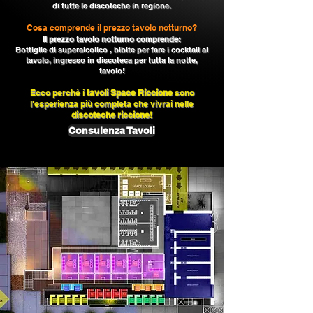
di tutte le discoteche in regione.
Cosa comprende il prezzo tavolo notturno?
Il prezzo tavolo notturno comprende:
Bottiglie di superalcolico , bibite per fare i cocktail al
tavolo, ingresso in discoteca per tutta la notte,
tavolo!
Ecco perchè i
tavoli Space Riccione
sono
l'esperienza più completa che vivrai nelle
discoteche riccione!
Consulenza Tavoli