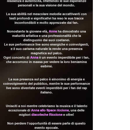
resilienza e autenticità, riflettendo le sue esperienze
personali e la sua visione del mondo.
La sua abilità nel mescolare melodie accattivanti con
testi profondi e significativi ha reso le sue tracce
inconfondibili e molto apprezzate dai fan.
Nonostante la giovane età,
Anna
ha dimostrato una
maturità artistica e una professionalità che la
distinguono dai suoi coetanei.
Le sue performance live sono energiche e coinvolgenti,
e il suo carisma naturale la rende una presenza
magnetica sul palco.
Ogni concerto di
Anna
è un evento imperdibile per i fan,
che accorrono in massa per vedere la loro beniamina
esibirsi.
La sua presenza sul palco è sinonimo di energia e
coinvolgimento del pubblico, mentre le sue performance
live sono diventate eventi imperdibili per i fan del rap
italiano.
Unisciti a noi mentre celebriamo la musica e il talento
eccezionale di
Anna allo Space riccione
, una delle
migliori
discoteche Riccione
e oltre!
Non perdere l'opportunità di essere parte di questo
evento epocale.