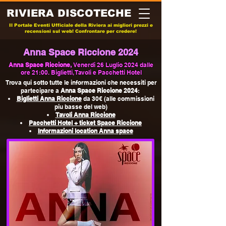
RIVIERA DISCOTECHE
Il Portale Eventi Ufficiale della Riviera ai migliori prezzi e
recensioni sul web! Confrontare per credere!
Anna Space Riccione 2024
Anna Space Riccione,
Venerdi 26 Luglio 2024 dalle
ore 21:00. Biglietti, Tavoli e Pacchetti Hotel
Trova qui sotto tutte le informazioni che necessiti per
partecipare a
Anna Space Riccione
2024
:
Biglietti Anna Riccione
da 30€ (alle commissioni
piu basse del web)
Tavoli Anna Riccione
Pacchetti Hotel + ticket Space Riccione
Informazioni location Anna
space