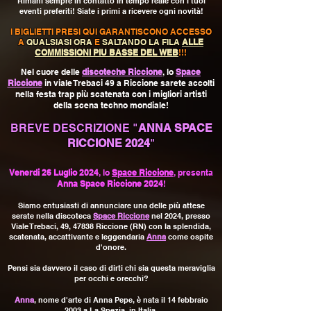
Rimani sempre in contatto in tempo reale con i tuoi
eventi preferiti! Siate i primi a ricevere ogni novità!
I BIGLIETTI PRESI QUI GARANTISCONO ACCESSO
A
QUALSIASI ORA
E
SALTANDO LA FILA
ALLE
COMMISSIONI PIU BASSE DEL WEB
!!!
Nel cuore delle
discoteche Riccione
, lo
Space
Riccione
in viale Trebaci 49 a Riccione sarete accolti
nella festa trap più scatenata con i migliori artisti
della scena techno mondiale!
BREVE DESCRIZIONE "
ANNA SPACE
RICCIONE 2024
"
Venerdi 26 Luglio 2024
, lo
Space Riccione
, presenta
Anna Space Riccione 2024
!
Siamo entusiasti di annunciare una delle più attese
serate nella discoteca
Space Riccione
nel 2024, presso
Viale Trebaci, 49, 47838 Riccione (RN) con la splendida,
scatenata, accattivante e leggendaria
Anna
come ospite
d'onore.
Pensi sia davvero il caso di dirti chi sia questa meraviglia
per occhi e orecchi?
Anna
, nome d'arte di Anna Pepe, è nata il 14 febbraio
2003 a La Spezia, in Italia.