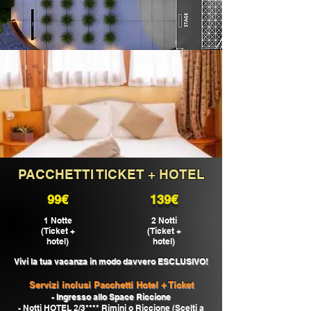
PACCHETTI TICKET + HOTEL
99€
139€
1 Notte
2 Notti
(Ticket +
(Ticket +
hotel)
hotel)
Vivi la tua vacanza
in modo davvero ESCLUSIVO!
Servizi inclusi Pacchetti Hotel + Ticket
- Ingresso allo Space Riccione
- Notti HOTEL 2/3**** Rimini o Riccione (Scelti a