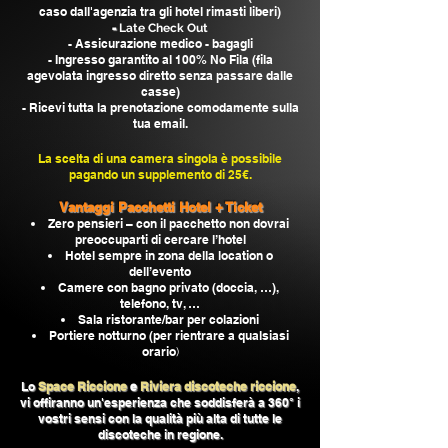
caso dall'agenzia tra gli hotel rimasti l
iberi)
-
Late Check Out
- Assicurazione medico - bagagli
-
Ingresso garantito al 100% No Fila (fila
agevolata ingresso diretto senza passare dalle
casse)
- Ricevi tutta la prenotazione comodamente sulla
tua email.
La scelta di una camera singola è possibile
pagando un supplemento di 2
5€.
Vantaggi Pacchetti Hotel + Ticket
Zero pensieri – con il pacchetto non dovrai
preoccuparti di cercare l’hotel
Hotel sempre in zona della location o
dell’evento
Camere con bagno privato (doccia, …),
telefono, tv, …
Sala ristorante/bar per colazioni
Portiere notturno (per rientrare a qualsiasi
orario
)
Lo
Space Riccione
e
Riviera discoteche riccione
,
vi offiranno un'esperienza che soddisferà a 360° i
vostri sensi con la qualità più alta di tutte le
discoteche in regione.