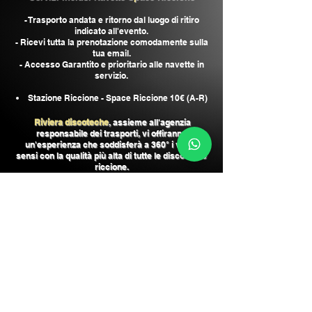
- Trasporto andata e ritorno dal luogo di ritiro
indicato all'evento.
- Ricevi tutta la prenotazione comodamente sulla
tua email.
- Accesso Garantito e prioritario alle navette in
servizio.
Stazione Riccione - Space Riccione 10€ (A-R)
Riviera discoteche
, assieme all'agenzia
responsabile dei trasporti, vi offiranno
un'esperien
za che soddisferà a 360° i vostri
sensi con la qualità più alta di tutte le discoteche
riccione.
Ecco perchè le
navette pspace riccione
sono
l'esperienza più completa che vivrai nelle
discoteche riccione rimini!
Acquista Ticket
Consulenza