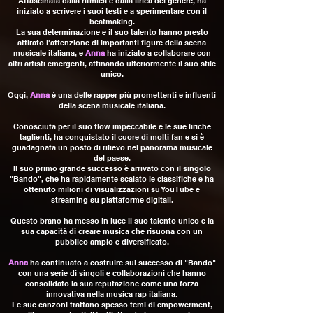
Affascinata dalla ritmica e dalla lirica del genere, ha
iniziato a scrivere i suoi testi e a sperimentare con il
beatmaking.
La sua determinazione e il suo talento hanno presto
attirato l'attenzione di importanti figure della scena
musicale italiana, e
Anna
ha iniziato a collaborare con
altri artisti emergenti, affinando ulteriormente il suo stile
unico.
Oggi,
Anna
è una delle rapper più promettenti e influenti
della scena musicale italiana.
Conosciuta per il suo flow impeccabile e le sue liriche
taglienti, ha conquistato il cuore di molti fan e si è
guadagnata un posto di rilievo nel panorama musicale
del paese.
Il suo primo grande successo è arrivato con il singolo
"Bando", che ha rapidamente scalato le classifiche e ha
ottenuto milioni di visualizzazioni su YouTube e
streaming su piattaforme digitali.
Questo brano ha messo in luce il suo talento unico e la
sua capacità di creare musica che risuona con un
pubblico ampio e diversificato.
Anna
ha continuato a costruire sul successo di "Bando"
con una serie di singoli e collaborazioni che hanno
consolidato la sua reputazione come una forza
innovativa nella musica rap italiana.
Le sue canzoni trattano spesso temi di empowerment,