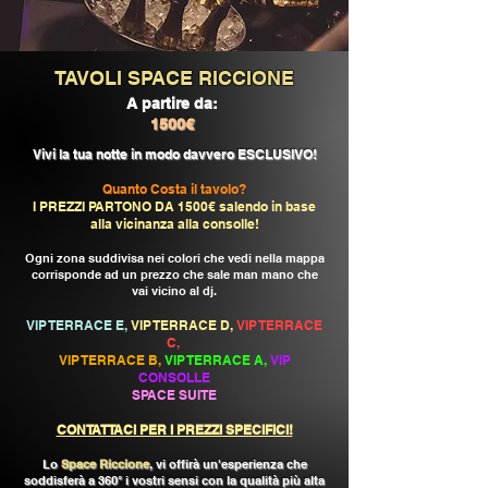
TAVOLI SPACE RICCIONE
A partire da:
1500€
Vivi la tua notte in modo davvero ESCLUSIVO!
Quanto Costa il tavolo?
I PREZZI PARTONO DA 1500€ salendo in base
alla vicinanza alla consolle!
Ogni zona suddivisa nei colori che vedi nella mappa
corrisponde ad un prezzo che sale man mano che
vai vicino al dj.
VIP TERRACE E,
VIP TERRACE D,
VIP TERRACE
C,
VIP TERRACE B,
VIP TERRACE A,
VIP
CONSOLLE
SPACE SUITE
CONTATTACI PER I PREZZI SPECIFICI!
Lo
Space Riccione
, vi offirà un'esperienza che
soddisferà a 360° i vostri sensi con la qualità più alta