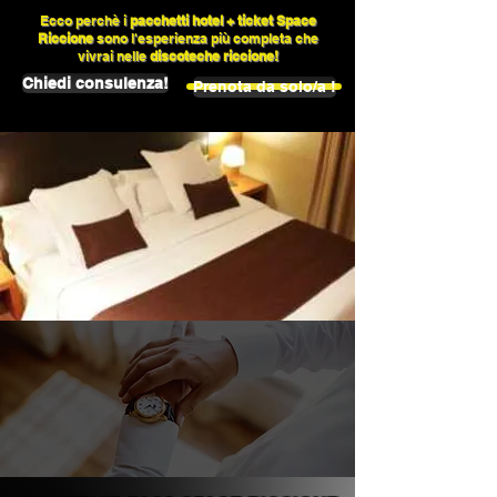
Ecco perchè i
pacchetti hotel + ticket Space
Riccione
sono l'esperienza più completa che
vivrai nelle
discoteche riccione!
Chiedi consulenza!
Prenota da solo/a !