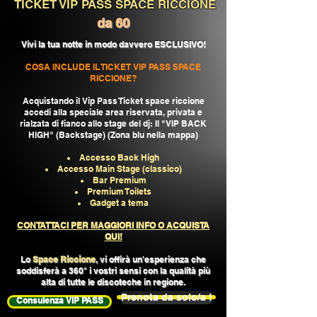
TICKET VIP PASS SPACE RICCIONE
da 60
Vivi la tua notte in modo davvero ESCLUSIVO!
COSA INCLUDE IL TICKET VIP PASS SPACE
RICCIONE?
Acquistando il Vip Pass Ticket space riccione
accedi alla speciale area riservata, privata e
rialzata di fianco allo stage del dj: Il "VIP BACK
HIGH" (Backstage) (Zona blu nella mappa)
Accesso Back High
Accesso Main Stage (classico)
Bar Premium
Premium Toilets
Gadget a tema
CONTATTACI PER MAGGIORI INFO O ACQUISTA
QUI!
Lo
Space Riccione
, vi offirà un'esperienza che
soddisferà a 360° i vostri sensi con la qualità più
alta di tutte le discoteche in regione.
Prenota da solo/a !
Consulenza VIP PASS