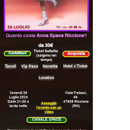
Quanto costa
Anna Space Riccione
?
da 30€
Ticket Saltafila
Contattaci!
Acquista
(salgono nel
tempo)
Tavoli
Vip Pass
Navette
Hotel + Ticket
Location
Venerdi 26
Viale Trebaci,
Luglio 2024
49
Dalle 21:00 a
47838 Riccione
Assaggia
tarda notte
(RN)
l'evento con un
video
CANALE SPACE