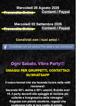
Mercoledi 26 Agosto 2026
Contanti / Paypal
Prevendita Online
Mercoledi 02 Settembre 2026
Contanti / Paypal
Prevendita Online
Condividi con i tuoi amici !
Condividi con un amico! Piu siete e più conviene!
Ogni Sabato, Vibra Party!!!
OMAGGI PER GRUPPETTI, CONTATTACI
SU WHATSAPP
Il nuovo format che sta facendo furore nelle notti
riccionesi!
Garanzia 50% donne e 50% uomini, Evento over
16, il party davanti alla spiaggia di riccione più
caliente e trasgressivo della romagna!
Ragazze con pistole alcoliche, ragazzi che
scatenano tutta la loro voglia di estate...