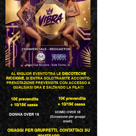
AL MIGLIOR EVENTO TRA LE
DISCOTECHE
RICCIONE
, SI ENTRA SOLO TRAMITE ACCONTO-
PRENOTAZIONE PREVENDITA CON ACCESSO A
QUALSIASI ORA E SALTANDO LA FILA!!!
10€
prevendita
10€
prevendita
+ 10/15€ cassa
+ 10/15€ cassa
UOMO OVER 18
DONNA OVER 16
(Eccezione per gruppi
misti)
OMAGGI PER GRUPPETTI, CONTATTACI SU