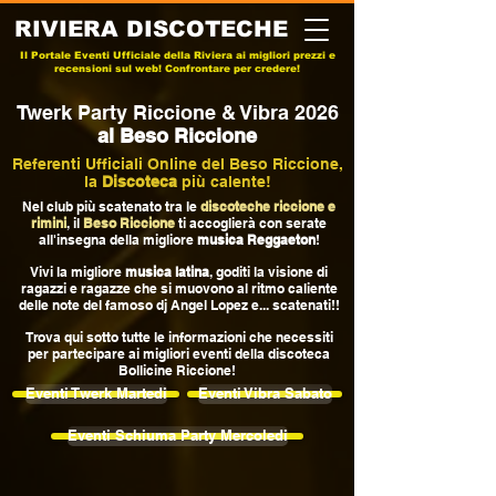
RIVIERA DISCOTECHE
Il Portale Eventi Ufficiale della Riviera ai migliori prezzi e
recensioni sul web! Confrontare per credere!
Twerk Party Riccione & Vibra 2026
al Beso Riccione
Referenti Ufficiali Online del Beso Riccione,
la
Discoteca
più calente!
Nel club più scatenato tra le
discoteche riccione e
rimini
, il
Beso Riccione
ti accoglierà con serate
all'insegna della migliore
musica Reggaeton
!
Vivi la migliore
musica latina
, goditi la visione di
ragazzi e ragazze che si muovono al ritmo caliente
delle note del famoso dj Angel Lopez e... scatenati!!
Trova qui sotto tutte le informazioni che necessiti
per partecipare ai migliori eventi della discoteca
Bollicine Riccione!
Eventi Twerk Martedi
Eventi Vibra Sabato
Eventi Schiuma Party Mercoledi