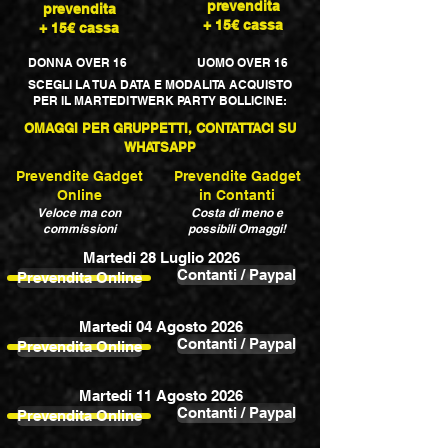
prevendita
prevendita
+ 15€ cassa
+ 15€ cassa
DONNA OVER 16
UOMO OVER 16
SCEGLI LA TUA DATA E MODALITA ACQUISTO
PER IL MARTEDI TWERK PARTY BOLLICINE:
OMAGGI PER GRUPPETTI, CONTATTACI SU
WHATSAPP
Prevendite Gadget
Prevendite Gadget
Online
in Contanti
Veloce ma con
Costa di meno e
commissioni
possibili Omaggi!
Martedi 28 Luglio 2026
Contanti / Paypal
Prevendita Online
Martedi 04 Agosto 2026
Contanti / Paypal
Prevendita Online
Martedi 11 Agosto 2026
Contanti / Paypal
Prevendita Online