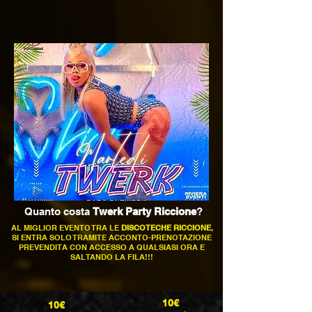
Quanto costa
Twerk Party Riccione
?
AL MIGLIOR EVENTO TRA LE
DISCOTECHE RICCIONE
,
SI ENTRA SOLO TRAMITE ACCONTO-PRENOTAZIONE
PREVENDITA CON ACCESSO A QUALSIASI ORA E
SALTANDO LA FILA!!!
10€
10€