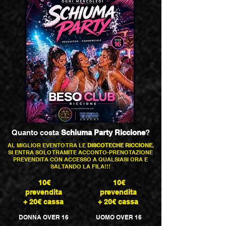
Quanto costa
Schiuma Party Riccione
?
AL MIGLIOR EVENTO TRA LE
DISCOTECHE RICCIONE
,
SI ENTRA SOLO TRAMITE ACCONTO-PRENOTAZIONE
PREVENDITA CON ACCESSO A QUALSIASI ORA E
SALTANDO LA FILA!!!
10€
10€
prevendita
prevendita
+ 20€ cassa
+ 20€ cassa
DONNA OVER 16
UOMO OVER 16