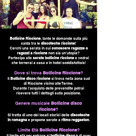
Bollicine Riccione
, tante le domande sulla più
calda tra le
discoteche riccione
!
Cerchi una serata in cui
conoscere ragazze o
ragazzi a riccione
non sia un'utopia?
Partecipa alle
serate bollicine riccione
e vedrai
che tornerai a casa o in hotel soddisfatto/a!
Dove si trova
Bollicine Riccione
?
Il
Bollicine disco riccione
si trova nella zona sud
di Riccione vicino alle Terme.
Durante l'acquisto delle prevendite potrai
ricevere tutti i dettagli sulla posizione.
Genere musicale
Bollicine disco
riccione
?
Si tratta di uno dei locali storici delle
discoteche
in romagna
e propone serate a
ritmo reggaeton
.
Limite Età
Bollicine Riccione
?
Il li
mite età per entrare al
bollicine disco
è di
over