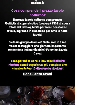
nazionali!
Cosa comprende il prezzo tavolo
notturno?
Il prezzo tavolo notturno com
prende:
Bottiglia di superalcolico (una ogni 150
€ di spesa
totale del tavolo), bibite per fare i
cocktail al
tavolo, ingresso in discoteca per tutta la notte,
tavolo!
Siete un gruppo di amici? Siete solo in 2 ma
volete festeggiare una giornata importante
rendendola indimenticabile? Fatevi un Tavolo
Cena!
Ecco perchè le cene e i tavoli al
Bollicine
riccione
sono l'esperienza più completa che
vivrai nelle top 10
discoteche riccione
!
Consulenza Tavoli