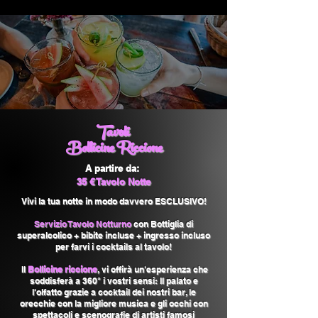
Tavoli
Bollicine Riccione
A partire da:
35 € Tavolo Notte
Vivi la tua notte in modo davvero ESCLUSIVO!
Servizio Tavolo Notturno
con Bottiglia di
superalcolico + bibite incluse + ingresso incluso
per farvi i cocktails al tavolo!
Il
Bollicine riccione
, vi o
ffirà un'esperienza che
soddisferà a 360° i vostri sensi: Il palato e
l'olfatto grazie a cocktail dei nostri bar, le
orecchie con la migliore musica e gli occhi con
spettacoli e scenografie di artisti famosi