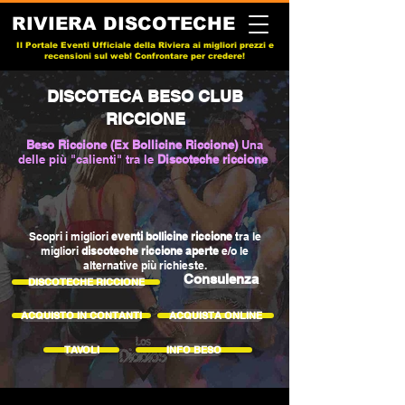
RIVIERA DISCOTECHE
Il Portale Eventi Ufficiale della Riviera ai migliori prezzi e
recensioni sul web! Confrontare per credere!
DISCOTECA BESO CLUB
RICCIONE
Beso Riccione (Ex Bollicine Riccione)
Una
delle più "calienti" tra le
Discoteche riccione
Scopri i migliori
eventi bollicine riccione
tra le
migliori
discoteche riccione aperte
e/o le
alternative più richieste.
Consulenza
DISCOTECHE RICCIONE
ACQUISTO IN CONTANTI
ACQUISTA ONLINE
TAVOLI
INFO BESO