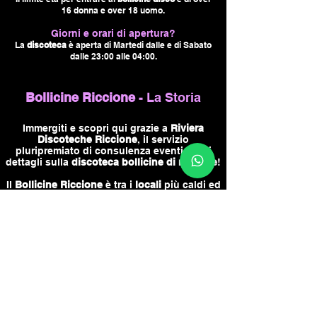
16 donna e over 18 uomo.
Giorni
e orari
di apertura?
La
discoteca
è aperta di Martedi dalle e di Sabato
dalle 23:00 alle 04:00.
Bollicine Riccione
- La Storia
Immergiti e scopri qui grazie a
Riviera
Discoteche Riccione
, il servizio
pluripremiato di consulenza eventi tutti i
dettagli sulla
discoteca bollicine di riccione
!
Il
Bollicine Riccione
è tra i
locali
più caldi ed
accattivanti della riviera e si trova nella zona
sud di riccione vicino alle Terme.
Il
Bollicine disco
nel corso della sua
esistenza ha cambiato spesso la sua
tipologia e servizio.
Inizialmente, dalla sua fondazione ad
adesso, in inverno si presenta perlopiù
come
discoteca
per un pubblico più adulto
over 40, in estate invece possiamo