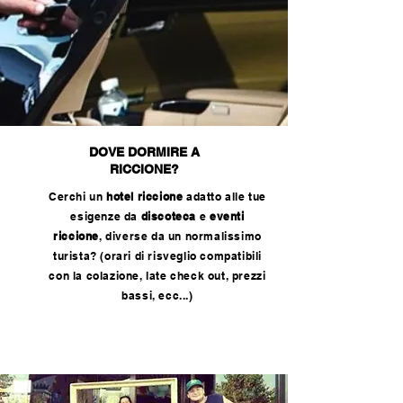
DOVE DORMIRE A
RICCIONE?
Cerchi un
hotel riccione
adatto alle tue
esigenze da
discoteca
e
eventi
riccione
, diverse da un normalissimo
turista? (orari di risveglio compatibili
con la colazione, late check out, prezzi
bassi, ecc...)
CONTATTACI