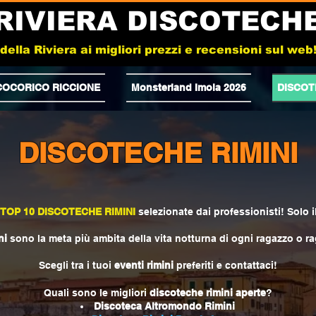
RIVIERA DISCOTECH
e della Riviera ai migliori prezzi e recensioni sul we
COCORICO RICCIONE
Monsterland Imola 2026
DISCOT
DISCOTECHE RIMINI
 TOP 10 DISCOTECHE RIMINI
selezionate dai professionisti! Solo i
ni
sono la meta più ambita della vita notturna di ogni ragazzo o rag
Scegli tra i tuoi
eventi rimini
preferiti e contattaci!
Quali sono le migliori
discoteche rimini
aperte
?
Discoteca Altromondo Rimini