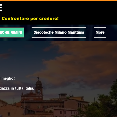
E
b! Confrontare per credere!
ECHE RIMINI
Discoteche Milano Marittima
More
l meglio!
azza in tutta Italia.