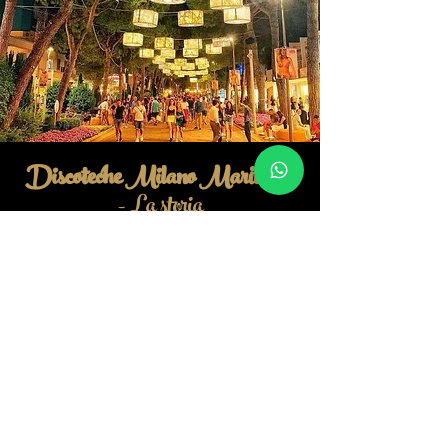
Discoteche Milano Marittima
- La storia
LA CITTA' GIARDINO
Milano Marittima ha una storia centenaria.
Nata dall'impegno di alcuni costruttori milanesi,
deve il suo nome proprio a queste origini e
all'ambizione di renderla la Milano sul Mare.
Il progetto, datato 1907 e voluto dalla ditta Maffei
di Milano, consisteva nel trarre nuove opportunità
da un territorio rimasto ancora incolto e
inutilizzato in prossimità della piccola cittadina di
Cervia. In accordo con il Comune di Cervia, il 14
agosto 1912 la ditta ottenne la concessione per
realizzare una nuova località balneare, con ville,