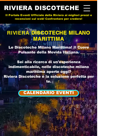
RIVIERA DISCOTECHE
Il Portale Eventi Ufficiale della Riviera ai migliori prezzi e
recensioni sul web! Confrontare per credere!
RIVIERA
DISCOTECHE MILANO
MARITTIMA
Le
Discoteche Milano Marittima
! ​Il Cuore
Pulsante della Movida Italiana.
Sei alla ricerca di un'esperienza
indimenticabile, nelle
discoteche milano
marittima aperte oggi
?
Riviera Discoteche
è la soluzione perfetta per
te.
CALENDARIO EVENTI