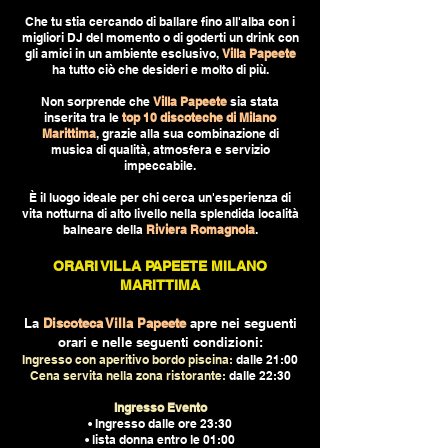
Che tu stia cercando di ballare fino all'alba con i
migliori DJ del momento o di goderti un drink con
gli amici in un ambiente esclusivo,
Villa Papeete
ha tutto ciò che desideri e molto di più.
Non sorprende che
Villa Papeete
sia stata
inserita tra le
top 10 discoteche di Milano
Marittima
, grazie alla sua combinazione di
musica di qualità, atmosfera e servizio
impeccabile.
È il luogo ideale per chi cerca un'esperienza di
vita notturna di alto livello nella splendida località
balneare della
Riviera Romagnola
.
ORARI VILLA PAPEETE MILANO
MARITTIMA
La
Discoteca Villa Papeete
apre nei seguenti
orari e nelle seguenti condizioni:
Ingresso con aperitivo bordo piscina:
dalle 21:00
Cena servita nella zona ristorante:
dalle 22:30
Ingresso Evento
• Ingresso dalle ore 23:30
• lista donna entro le 01:00