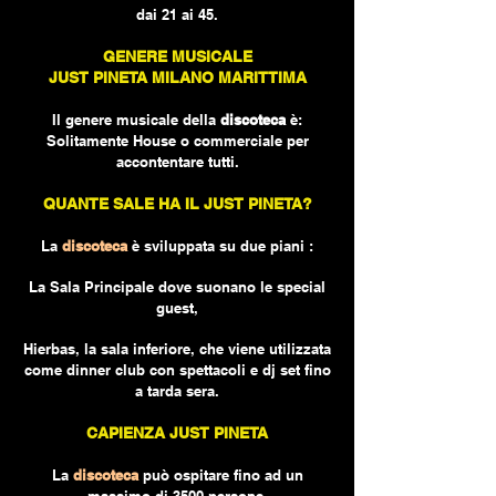
dai 21 ai 45.
GENERE M
USICALE
JUST PINETA MILANO MARITTIMA
Il genere musicale della
discoteca
è:
Solitamente House o commerciale per
accontentare tutti.
QUANTE SALE HA IL JUST PINETA?
La
discoteca
è sviluppata su due piani :
La Sala Principale
dove suonano le special
guest,
Hierbas, la sala inferiore, che viene utilizzata
come dinner club con spettacoli e dj set fino
a tarda sera.
C
APIENZA JUST PINETA
La
discoteca
può ospitare fino ad un