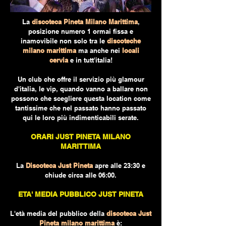
La
discoteca Pineta Milano Marittima
,
posizione numero 1 ormai fissa e
inamovibile non solo tra le
discoteche
milano marittima
ma anche nei
locali
cervia
e in tutt'italia!
Un club che offre il servizio più glamour
d'italia, le vip, quando vanno a ballare non
possono che scegliere questa location come
tantissime che nel passato hanno passato
qui le loro più indimenticabili serate.
ORARI JUST PINETA MILANO
MARITTIMA
La
Discoteca Just Pineta
apre alle 23:30 e
chiude circa alle 06:00.
ETA' MEDIA PUBBLICO JUST PINETA
L'età media del pubblico della
discoteca
Just
Pineta milano marittima
è: