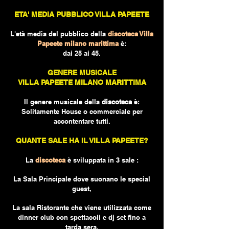
ETA' MEDIA PUBBLICO VILLA PAPEETE
L'età media del pubblico della
discoteca
Villa
Papeete milano marittima
è:
dai 25 ai 45.
GENERE M
USICALE
VILLA PAPEETE MILANO MARITTIMA
Il genere musicale della
discoteca
è:
Solitamente House o commerciale per
accontentare tutti.
QUANTE SALE HA IL VILLA PAPEETE?
La
discoteca
è sviluppata in 3 sale :
La Sala Principale
dove suonano le special
guest,
La sala Ristorante che viene utilizzata come
dinner club con spettacoli e dj set fino a
tarda sera.