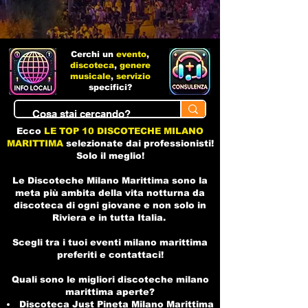
Cerchi un
evento
,
discoteca
,
genere
musicale
,
servizio
specifici?
Ecco
LE TOP 10 DISCOTECHE MILANO
MARITTIMA
selezionate dai professionisti!
Solo il meglio!
Le Discoteche Milano Marittima sono la
meta più ambita della vita notturna da
discoteca di ogni giovane e non solo in
Riviera e in tutta Italia.
Scegli tra i tuoi eventi milano marittima
preferiti e contattaci!
Quali sono le migliori discoteche milano
marittima aperte?
Discoteca Just Pineta Milano Marittima