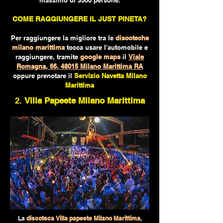
massimo di 3500 persone.
COME RAGGIUNGERE IL JUST PINETA
?
Per raggiungere la migliore tra le
discoteche
milano marittima
tocca usare l'automobile e
raggiungere, tramite
google maps
il
Viale
Romagna, 66, 48015 Milano Marittima RA
oppure prenotare il
Servizio Navetta Milano
Marittima
2.
Villa Papeete Milano Marittima
La
discoteca Villa papeete Milano Marittima
,