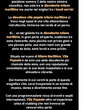
posizione numero 2 della nostra sincera
classifica, non solo tra le
discoteche milano
marittima
ma anche nei migliori tra i
locali cervia
!
La
discoteca villa papete milano marittima
si
trova negli spazi di una villa ottocentesca
ristrutturata, immersa nel verde di un parco.
Si… un bel gioiello tra le
discoteche milano
marittima
, in gran parte all’aperto, suddiviso tra
zona ristorante, zona piscina con privèe glam e
una piccola pista, una main room con grande
pista da ballo, zona tavoli e area privèe.
Situata nel cuore di
Milano Marittima
,
Villa
Papeete
è da anni una delle discoteche più
rinomate della zona, con una reputazione
consolidata per le sue feste mozzafiato e la sua
atmosfera vibrante.
Dal momento in cui varchi le porte di questa
magnifica villa, sarai trasportato in un mondo di
musica, danza e divertimento senza fine.
Con una programmazione ricca di eventi e ospiti
internazionali,
Villa Papeete
offre un'esperienza
unica di clubbing che non troverai da
nessun'altra parte.