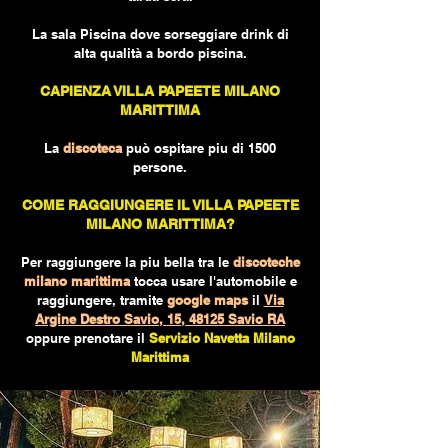
La sala Piscina dove sorseggiare drink di
alta qualità a bordo piscina.
C
APIENZA VILLA PAPEETE MILANO
MARITTIMA
La
discoteca
può ospitare piu di 1500
persone.
COME RAGGIUNGERE IL VILLA PAPEETE
MILANO MARITTIMA
?
Per raggiungere la piu bella tra le
discoteche
milano marittima
tocca usare l'automobile e
raggiungere, tramite
google maps
il
Via
Argine Destro Savio, 15, 48125 Savio RA
oppure prenotare il
Servizio Navetta Milano
Marittima