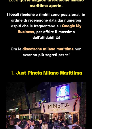
Ecco qui le
migliori discoteche milano
marittima aperte.
I
locali riccione
e
rimini
sono posizionati in
ordine di recensione data dai numerosi
ospiti che le frequentano su
Google My
Business
, per offrire il massimo
dell'affidabilità!
Ora le
discoteche milano marittima
non
avranno più segreti per te!
1.
Just Pineta Milano Marittima